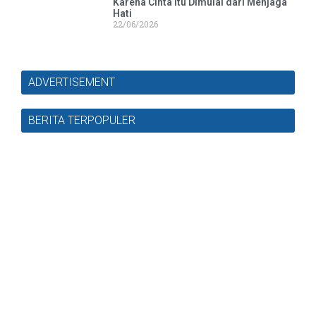
Karena Cinta Itu Dimulai dari Menjaga
Hati
22/06/2026
ADVERTISEMENT
BERITA TERPOPULER
Masjid Nasional Al Akbar
Surabaya
Jl. Masjid Al-Akbar Timur No.1, Pagesangan, Kec.
Jambangan, Surabaya, Jawa Timur 60274
Telp. 031-8289755, 031-8289756 | Fax. 031-8286896