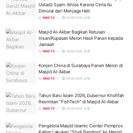
Ustadz Syam: Ikhlas Karena Cinta Itu
Dimulai dari Menjaga Hati
by
MAS TV
22/06/2026
0
Masjid Al-Akbar Bagikan Ratusan
Irisan/Kupasan Melon Hasil Panen kepada
Jamaah
by
MAS TV
19/06/2026
0
Konjen China di Surabaya Panen Melon di
Masjid Al-Akbar
by
MAS TV
18/06/2026
0
Tahun Baru Islam 2026, Gubernur Khofifah
Resmikan “FishTech” di Masjid Al-Akbar
by
MAS TV
16/06/2026
0
Pengelola Masjid Islamic Center Pemprov
Kaltim Lakukan “Studi Banding” ke Masjid