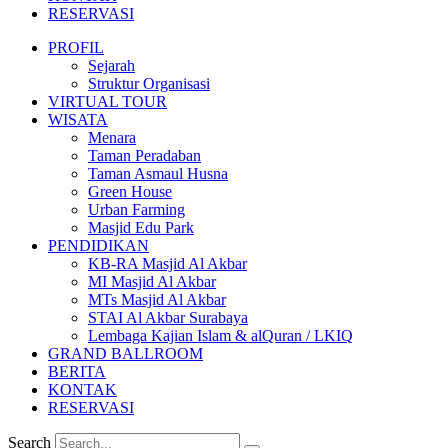
RESERVASI
PROFIL
Sejarah
Struktur Organisasi
VIRTUAL TOUR
WISATA
Menara
Taman Peradaban
Taman Asmaul Husna
Green House
Urban Farming
Masjid Edu Park
PENDIDIKAN
KB-RA Masjid Al Akbar
MI Masjid Al Akbar
MTs Masjid Al Akbar
STAI Al Akbar Surabaya
Lembaga Kajian Islam & alQuran / LKIQ
GRAND BALLROOM
BERITA
KONTAK
RESERVASI
Search