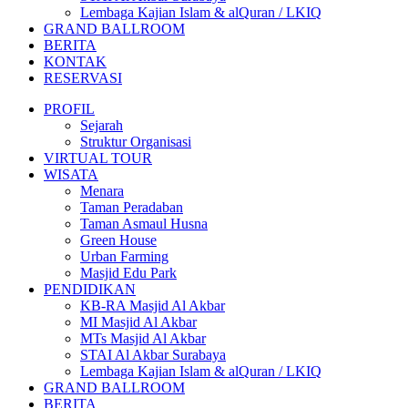
Lembaga Kajian Islam & alQuran / LKIQ
GRAND BALLROOM
BERITA
KONTAK
RESERVASI
PROFIL
Sejarah
Struktur Organisasi
VIRTUAL TOUR
WISATA
Menara
Taman Peradaban
Taman Asmaul Husna
Green House
Urban Farming
Masjid Edu Park
PENDIDIKAN
KB-RA Masjid Al Akbar
MI Masjid Al Akbar
MTs Masjid Al Akbar
STAI Al Akbar Surabaya
Lembaga Kajian Islam & alQuran / LKIQ
GRAND BALLROOM
BERITA