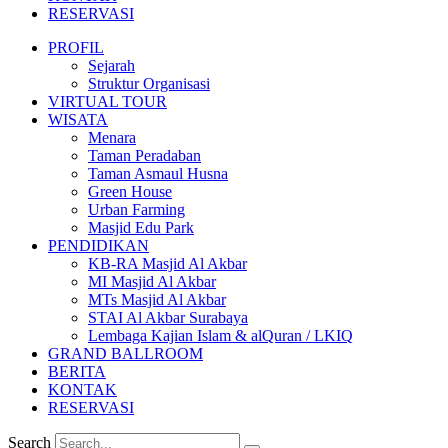
RESERVASI
PROFIL
Sejarah
Struktur Organisasi
VIRTUAL TOUR
WISATA
Menara
Taman Peradaban
Taman Asmaul Husna
Green House
Urban Farming
Masjid Edu Park
PENDIDIKAN
KB-RA Masjid Al Akbar
MI Masjid Al Akbar
MTs Masjid Al Akbar
STAI Al Akbar Surabaya
Lembaga Kajian Islam & alQuran / LKIQ
GRAND BALLROOM
BERITA
KONTAK
RESERVASI
Search