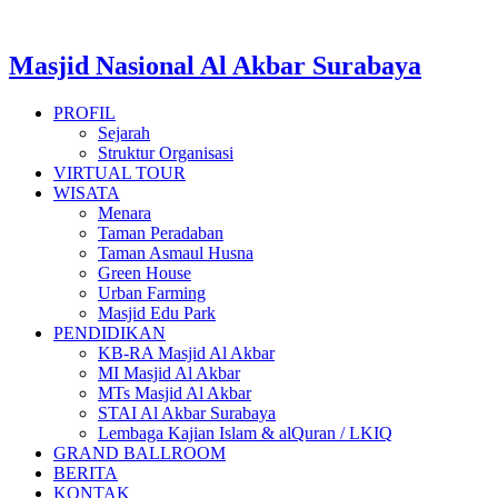
Lewati
ke
konten
Masjid Nasional Al Akbar Surabaya
PROFIL
Sejarah
Struktur Organisasi
VIRTUAL TOUR
WISATA
Menara
Taman Peradaban
Taman Asmaul Husna
Green House
Urban Farming
Masjid Edu Park
PENDIDIKAN
KB-RA Masjid Al Akbar
MI Masjid Al Akbar
MTs Masjid Al Akbar
STAI Al Akbar Surabaya
Lembaga Kajian Islam & alQuran / LKIQ
GRAND BALLROOM
BERITA
KONTAK