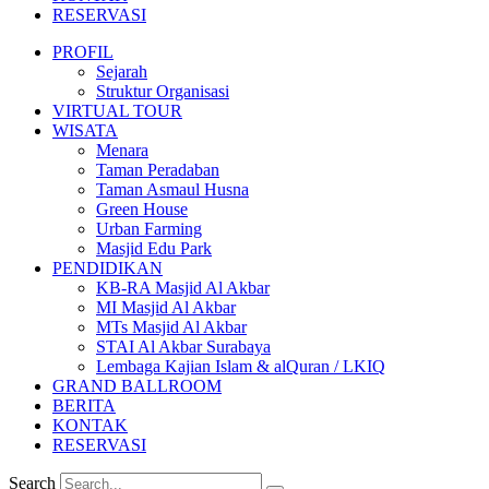
RESERVASI
PROFIL
Sejarah
Struktur Organisasi
VIRTUAL TOUR
WISATA
Menara
Taman Peradaban
Taman Asmaul Husna
Green House
Urban Farming
Masjid Edu Park
PENDIDIKAN
KB-RA Masjid Al Akbar
MI Masjid Al Akbar
MTs Masjid Al Akbar
STAI Al Akbar Surabaya
Lembaga Kajian Islam & alQuran / LKIQ
GRAND BALLROOM
BERITA
KONTAK
RESERVASI
Search