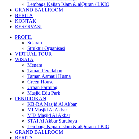
Lembaga Kajian Islam & alQuran / LKIQ
GRAND BALLROOM
BERITA
KONTAK
RESERVASI
PROFIL
Sejarah
Struktur Organisasi
VIRTUAL TOUR
WISATA
Menara
Taman Peradaban
Taman Asmaul Husna
Green House
Urban Farming
Masjid Edu Park
PENDIDIKAN
KB-RA Masjid Al Akbar
MI Masjid Al Akbar
MTs Masjid Al Akbar
STAI Al Akbar Surabaya
Lembaga Kajian Islam & alQuran / LKIQ
GRAND BALLROOM
BERITA