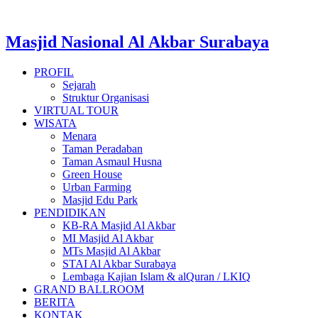
Masjid Nasional Al Akbar Surabaya
PROFIL
Sejarah
Struktur Organisasi
VIRTUAL TOUR
WISATA
Menara
Taman Peradaban
Taman Asmaul Husna
Green House
Urban Farming
Masjid Edu Park
PENDIDIKAN
KB-RA Masjid Al Akbar
MI Masjid Al Akbar
MTs Masjid Al Akbar
STAI Al Akbar Surabaya
Lembaga Kajian Islam & alQuran / LKIQ
GRAND BALLROOM
BERITA
KONTAK