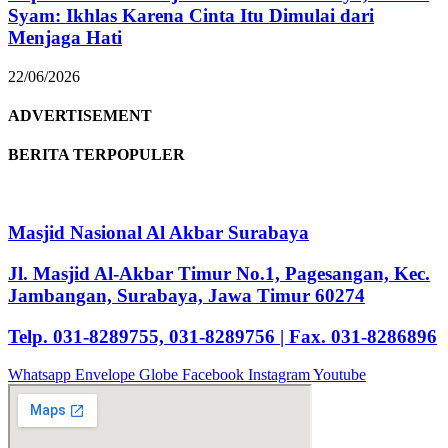
Syam: Ikhlas Karena Cinta Itu Dimulai dari
Menjaga Hati
22/06/2026
ADVERTISEMENT
BERITA TERPOPULER
Masjid Nasional Al Akbar Surabaya
Jl. Masjid Al-Akbar Timur No.1, Pagesangan, Kec.
Jambangan, Surabaya, Jawa Timur 60274
Telp. 031-8289755, 031-8289756 | Fax. 031-8286896
Whatsapp
Envelope
Globe
Facebook
Instagram
Youtube