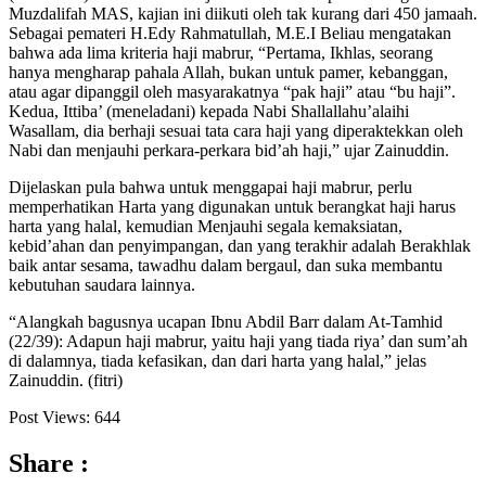
Muzdalifah MAS, kajian ini diikuti oleh tak kurang dari 450 jamaah.
Sebagai pemateri H.Edy Rahmatullah, M.E.I Beliau mengatakan
bahwa ada lima kriteria haji mabrur, “Pertama, Ikhlas, seorang
hanya mengharap pahala Allah, bukan untuk pamer, kebanggan,
atau agar dipanggil oleh masyarakatnya “pak haji” atau “bu haji”.
Kedua, Ittiba’ (meneladani) kepada Nabi Shallallahu’alaihi
Wasallam, dia berhaji sesuai tata cara haji yang diperaktekkan oleh
Nabi dan menjauhi perkara-perkara bid’ah haji,” ujar Zainuddin.
Dijelaskan pula bahwa untuk menggapai haji mabrur, perlu
memperhatikan Harta yang digunakan untuk berangkat haji harus
harta yang halal, kemudian Menjauhi segala kemaksiatan,
kebid’ahan dan penyimpangan, dan yang terakhir adalah Berakhlak
baik antar sesama, tawadhu dalam bergaul, dan suka membantu
kebutuhan saudara lainnya.
“Alangkah bagusnya ucapan Ibnu Abdil Barr dalam At-Tamhid
(22/39): Adapun haji mabrur, yaitu haji yang tiada riya’ dan sum’ah
di dalamnya, tiada kefasikan, dan dari harta yang halal,” jelas
Zainuddin. (fitri)
Post Views:
644
Share :