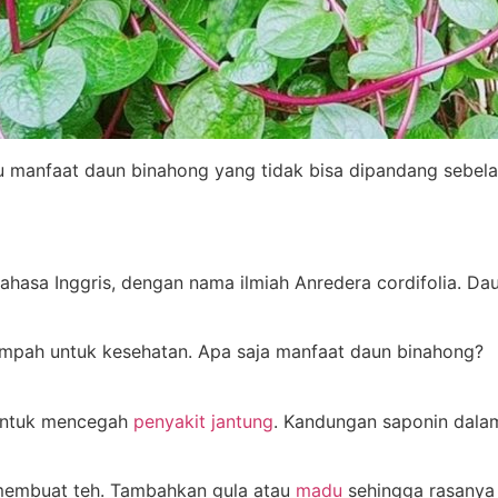
atu manfaat daun binahong yang tidak bisa dipandang seb
hasa Inggris, dengan nama ilmiah Anredera cordifolia. Da
impah untuk kesehatan. Apa saja manfaat daun binahong?
 untuk mencegah
penyakit jantung
. Kandungan saponin dal
membuat teh. Tambahkan gula atau
madu
sehingga rasanya j