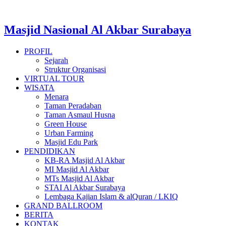
Masjid Nasional Al Akbar Surabaya
PROFIL
Sejarah
Struktur Organisasi
VIRTUAL TOUR
WISATA
Menara
Taman Peradaban
Taman Asmaul Husna
Green House
Urban Farming
Masjid Edu Park
PENDIDIKAN
KB-RA Masjid Al Akbar
MI Masjid Al Akbar
MTs Masjid Al Akbar
STAI Al Akbar Surabaya
Lembaga Kajian Islam & alQuran / LKIQ
GRAND BALLROOM
BERITA
KONTAK