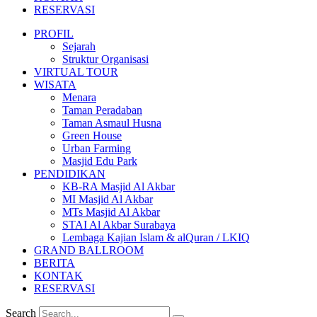
RESERVASI
PROFIL
Sejarah
Struktur Organisasi
VIRTUAL TOUR
WISATA
Menara
Taman Peradaban
Taman Asmaul Husna
Green House
Urban Farming
Masjid Edu Park
PENDIDIKAN
KB-RA Masjid Al Akbar
MI Masjid Al Akbar
MTs Masjid Al Akbar
STAI Al Akbar Surabaya
Lembaga Kajian Islam & alQuran / LKIQ
GRAND BALLROOM
BERITA
KONTAK
RESERVASI
Search