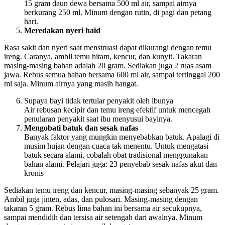
15 gram daun dewa bersama 500 ml air, sampai airnya
berkurang 250 ml. Minum dengan rutin, di pagi dan petang
hari.
Meredakan nyeri haid
Rasa sakit dan nyeri saat menstruasi dapat dikurangi dengan temu
ireng. Caranya, ambil temu hitam, kencur, dan kunyit. Takaran
masing-masing bahan adalah 20 gram. Sediakan juga 2 ruas asam
jawa. Rebus semua bahan bersama 600 ml air, sampai tertinggal 200
ml saja. Minum airnya yang masih hangat.
Supaya bayi tidak tertular penyakit oleh ibunya
Air rebusan kecipir dan temu ireng efektif untuk mencegah
penularan penyakit saat ibu menyusui bayinya.
Mengobati batuk dan sesak nafas
Banyak faktor yang mungkin menyebabkan batuk. Apalagi di
musim hujan dengan cuaca tak menentu. Untuk mengatasi
batuk secara alami, cobalah obat tradisional menggunakan
bahan alami. Pelajari juga: 23 penyebab sesak nafas akut dan
kronis
Sediakan temu ireng dan kencur, masing-masing sebanyak 25 gram.
Ambil juga jinten, adas, dan pulosari. Masing-masing dengan
takaran 5 gram. Rebus lima bahan ini bersama air secukupnya,
sampai mendidih dan tersisa air setengah dari awalnya. Minum