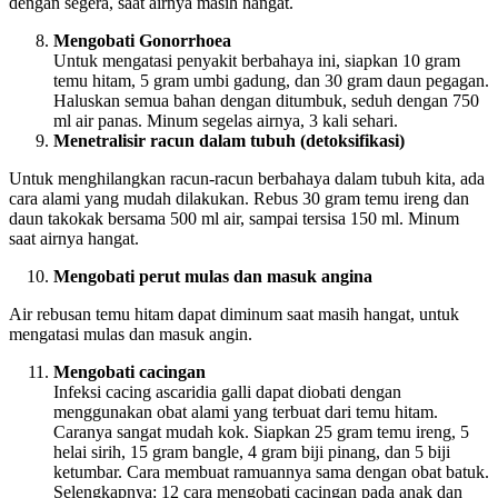
dengan segera, saat airnya masih hangat.
Mengobati Gonorrhoea
Untuk mengatasi penyakit berbahaya ini, siapkan 10 gram
temu hitam, 5 gram umbi gadung, dan 30 gram daun pegagan.
Haluskan semua bahan dengan ditumbuk, seduh dengan 750
ml air panas. Minum segelas airnya, 3 kali sehari.
Menetralisir racun dalam tubuh (detoksifikasi)
Untuk menghilangkan racun-racun berbahaya dalam tubuh kita, ada
cara alami yang mudah dilakukan. Rebus 30 gram temu ireng dan
daun takokak bersama 500 ml air, sampai tersisa 150 ml. Minum
saat airnya hangat.
Mengobati perut mulas dan masuk angina
Air rebusan temu hitam dapat diminum saat masih hangat, untuk
mengatasi mulas dan masuk angin.
Mengobati cacingan
Infeksi cacing ascaridia galli dapat diobati dengan
menggunakan obat alami yang terbuat dari temu hitam.
Caranya sangat mudah kok. Siapkan 25 gram temu ireng, 5
helai sirih, 15 gram bangle, 4 gram biji pinang, dan 5 biji
ketumbar. Cara membuat ramuannya sama dengan obat batuk.
Selengkapnya: 12 cara mengobati cacingan pada anak dan