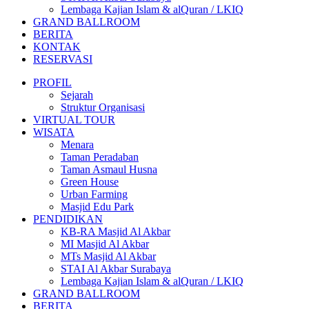
Lembaga Kajian Islam & alQuran / LKIQ
GRAND BALLROOM
BERITA
KONTAK
RESERVASI
PROFIL
Sejarah
Struktur Organisasi
VIRTUAL TOUR
WISATA
Menara
Taman Peradaban
Taman Asmaul Husna
Green House
Urban Farming
Masjid Edu Park
PENDIDIKAN
KB-RA Masjid Al Akbar
MI Masjid Al Akbar
MTs Masjid Al Akbar
STAI Al Akbar Surabaya
Lembaga Kajian Islam & alQuran / LKIQ
GRAND BALLROOM
BERITA