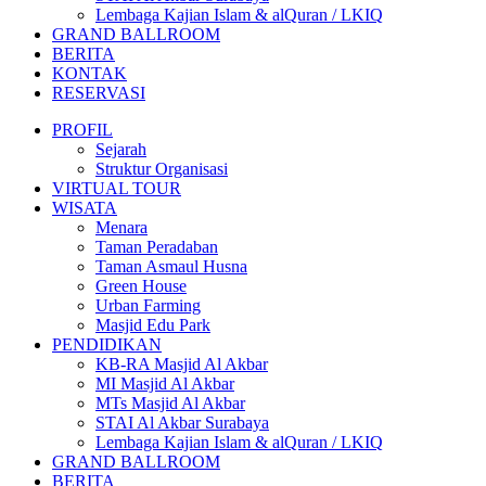
Lembaga Kajian Islam & alQuran / LKIQ
GRAND BALLROOM
BERITA
KONTAK
RESERVASI
PROFIL
Sejarah
Struktur Organisasi
VIRTUAL TOUR
WISATA
Menara
Taman Peradaban
Taman Asmaul Husna
Green House
Urban Farming
Masjid Edu Park
PENDIDIKAN
KB-RA Masjid Al Akbar
MI Masjid Al Akbar
MTs Masjid Al Akbar
STAI Al Akbar Surabaya
Lembaga Kajian Islam & alQuran / LKIQ
GRAND BALLROOM
BERITA