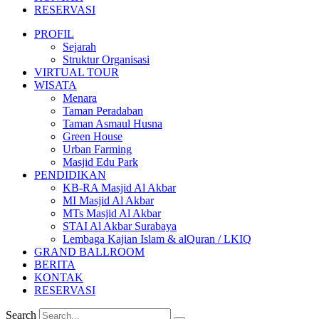
RESERVASI
PROFIL
Sejarah
Struktur Organisasi
VIRTUAL TOUR
WISATA
Menara
Taman Peradaban
Taman Asmaul Husna
Green House
Urban Farming
Masjid Edu Park
PENDIDIKAN
KB-RA Masjid Al Akbar
MI Masjid Al Akbar
MTs Masjid Al Akbar
STAI Al Akbar Surabaya
Lembaga Kajian Islam & alQuran / LKIQ
GRAND BALLROOM
BERITA
KONTAK
RESERVASI
Search