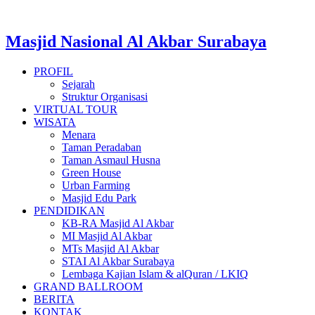
Masjid Nasional Al Akbar Surabaya
PROFIL
Sejarah
Struktur Organisasi
VIRTUAL TOUR
WISATA
Menara
Taman Peradaban
Taman Asmaul Husna
Green House
Urban Farming
Masjid Edu Park
PENDIDIKAN
KB-RA Masjid Al Akbar
MI Masjid Al Akbar
MTs Masjid Al Akbar
STAI Al Akbar Surabaya
Lembaga Kajian Islam & alQuran / LKIQ
GRAND BALLROOM
BERITA
KONTAK