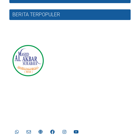
BERITA TERPOPULER
Masjid Nasional Al Akbar
Surabaya
Jl. Masjid Al-Akbar Timur No.1, Pagesangan, Kec.
Jambangan, Surabaya, Jawa Timur 60274
Telp. 031-8289755, 031-8289756 | Fax. 031-8286896