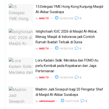
15 Delegasi YME Hong Kong Kunjungi Masjid
Al-Akbar Surabaya
by
MAS TV
05/08/2026
0
Istighotsah IGIC 2026 di Masjid Al-Akbar,
Menag: Masjid di Indonesia jadi Contoh
Rumah Ibadah Terbaik di Dunia
by
MAS TV
04/08/2026
0
Lora Kadam Sidik: Merdeka dari FOMO itu
perlu Kembali pada Kepakaran dan Jaga
Pertemanan
by
MAS TV
02/08/2026
0
Madrim Jadi Sesepuh bagi 20 Pengatur Shaf
di Masjid Al-Akbar Surabaya
by
adminmasjid
24/07/2026
0