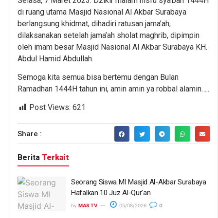
Selasa, 7 Maret 2023. Dzikir malam nisfu sya’ban 1444H
di ruang utama Masjid Nasional Al Akbar Surabaya
berlangsung khidmat, dihadiri ratusan jama’ah,
dilaksanakan setelah jama’ah sholat maghrib, dipimpin
oleh imam besar Masjid Nasional Al Akbar Surabaya KH.
Abdul Hamid Abdullah.
Semoga kita semua bisa bertemu dengan Bulan
Ramadhan 1444H tahun ini, amin amin ya robbal alamin…..
Post Views:
621
Share :
Berita
Terkait
Seorang Siswa MI Masjid Al-Akbar Surabaya
Hafalkan 10 Juz Al-Qur’an
by
MAS TV
05/08/2026
0