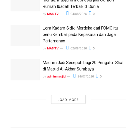
Menag: Masjid di Indonesia jadi Contoh
Rumah Ibadah Terbaik di Dunia
by
MAS TV
04/08/2026
0
Lora Kadam Sidik: Merdeka dari FOMO itu
perlu Kembali pada Kepakaran dan Jaga
Pertemanan
by
MAS TV
02/08/2026
0
Madrim Jadi Sesepuh bagi 20 Pengatur Shaf
di Masjid Al-Akbar Surabaya
by
adminmasjid
24/07/2026
0
LOAD MORE