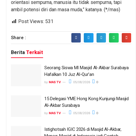
orientasi sempurna, manusia itu tidak sempurna, tapi
ambil potensi diri dan masa muda,” katanya. (*/mas)
Post Views:
531
Share :
Berita
Terkait
Seorang Siswa MI Masjid Al-Akbar Surabaya
Hafalkan 10 Juz Al-Qur’an
by
MAS TV
05/08/2026
0
15 Delegasi YME Hong Kong Kunjungi Masjid
Al-Akbar Surabaya
by
MAS TV
05/08/2026
0
Istighotsah IGIC 2026 di Masjid Al-Akbar,