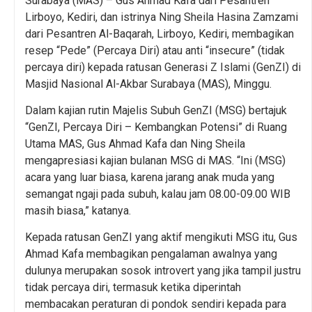
Surabaya (MAS) – Gus Ahmad Kafa dari Pesantren
Lirboyo, Kediri, dan istrinya Ning Sheila Hasina Zamzami
dari Pesantren Al-Baqarah, Lirboyo, Kediri, membagikan
resep “Pede” (Percaya Diri) atau anti “insecure” (tidak
percaya diri) kepada ratusan Generasi Z Islami (GenZI) di
Masjid Nasional Al-Akbar Surabaya (MAS), Minggu.
Dalam kajian rutin Majelis Subuh GenZI (MSG) bertajuk
“GenZI, Percaya Diri – Kembangkan Potensi” di Ruang
Utama MAS, Gus Ahmad Kafa dan Ning Sheila
mengapresiasi kajian bulanan MSG di MAS. “Ini (MSG)
acara yang luar biasa, karena jarang anak muda yang
semangat ngaji pada subuh, kalau jam 08.00-09.00 WIB
masih biasa,” katanya.
Kepada ratusan GenZI yang aktif mengikuti MSG itu, Gus
Ahmad Kafa membagikan pengalaman awalnya yang
dulunya merupakan sosok introvert yang jika tampil justru
tidak percaya diri, termasuk ketika diperintah
membacakan peraturan di pondok sendiri kepada para