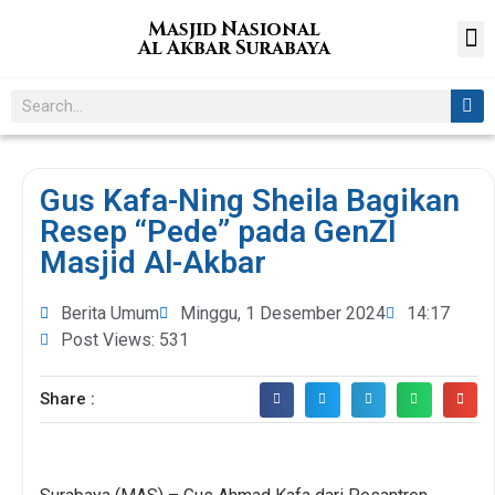
Masjid Nasional
Al Akbar Surabaya
VIRT
GR
Gus Kafa-Ning Sheila Bagikan
Resep “Pede” pada GenZI
Masjid Al-Akbar
Berita Umum
Minggu, 1 Desember 2024
14:17
Post Views: 531
Share :