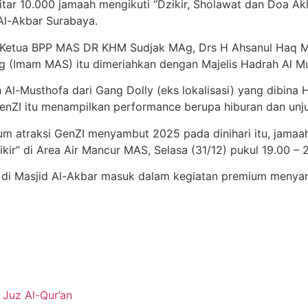
kitar 10.000 jamaah mengikuti “Dzikir, Sholawat dan Doa
Al-Akbar Surabaya.
 Ketua BPP MAS DR KHM Sudjak MAg, Drs H Ahsanul Haq M.P
.Ag (Imam MAS) itu dimeriahkan dengan Majelis Hadrah Al 
 Al-Musthofa dari Gang Dolly (eks lokalisasi) yang dibina 
GenZI itu menampilkan performance berupa hiburan dan un
m atraksi GenZI menyambut 2025 pada dinihari itu, jamaah 
” di Area Air Mancur MAS, Selasa (31/12) pukul 19.00 – 2
I di Masjid Al-Akbar masuk dalam kegiatan premium menya