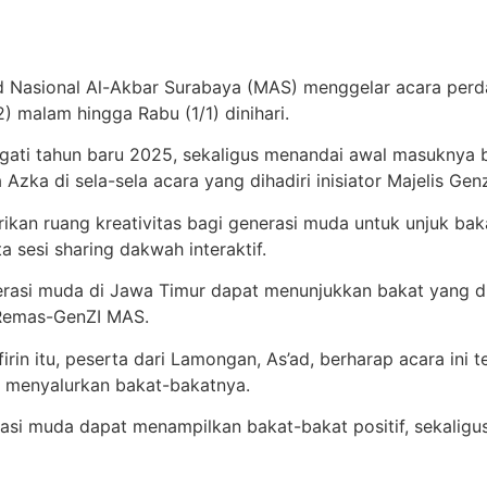
 Nasional Al-Akbar Surabaya (MAS) menggelar acara perda
2) malam hingga Rabu (1/1) dinihari.
ingati tahun baru 2025, sekaligus menandai awal masuknya
zka di sela-sela acara yang dihadiri inisiator Majelis Ge
erikan ruang kreativitas bagi generasi muda untuk unjuk b
ta sesi sharing dakwah interaktif.
enerasi muda di Jawa Timur dapat menunjukkan bakat yang d
s Remas-GenZI MAS.
in itu, peserta dari Lamongan, As’ad, berharap acara ini t
n menyalurkan bakat-bakatnya.
erasi muda dapat menampilkan bakat-bakat positif, sekal