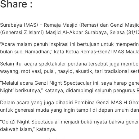
Share :
Surabaya (MAS) – Remaja Masjid (Remas) dan Genzi Masjid
(Generasi Z Islami) Masjid Al-Akbar Surabaya, Selasa (31/1
“Acara malam penuh inspirasi ini bertujuan untuk memper
bulan suci Ramadhan,” kata Ketua Remas-GenZI MAS Maula A
Selain itu, acara spektakuler perdana tersebut juga memb
wayang, motivasi, puisi, nasyid, akustik, tari tradisional ser
“Melalui acara Genzi Night Spectacular ini, saya harap g
Night’ berikutnya,” katanya, didampimgi seluruh penguru
Dalam acara yang juga dihadiri Pembina Genzi MAS H Ghofir
untuk generasi muda yang ingin tampil di depan umum da
“GenZi Night Spectacular menjadi bukti nyata bahwa gen
dakwah Islam,” katanya.