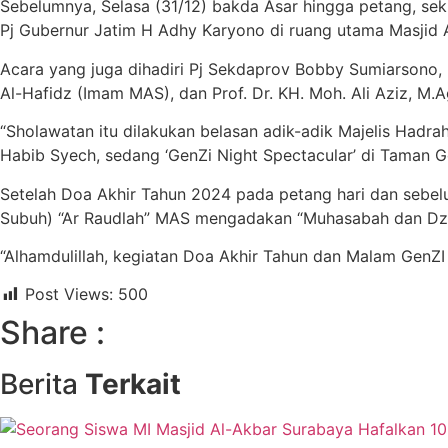
Sebelumnya, Selasa (31/12) bakda Asar hingga petang, se
Pj Gubernur Jatim H Adhy Karyono di ruang utama Masjid 
Acara yang juga dihadiri Pj Sekdaprov Bobby Sumiarsono,
Al-Hafidz (Imam MAS), dan Prof. Dr. KH. Moh. Ali Aziz, M
“Sholawatan itu dilakukan belasan adik-adik Majelis Hadrah
Habib Syech, sedang ‘GenZi Night Spectacular’ di Taman 
Setelah Doa Akhir Tahun 2024 pada petang hari dan sebelu
Subuh) “Ar Raudlah” MAS mengadakan “Muhasabah dan Dzikir
“Alhamdulillah, kegiatan Doa Akhir Tahun dan Malam GenZ
Post Views:
500
Share :
Berita
Terkait