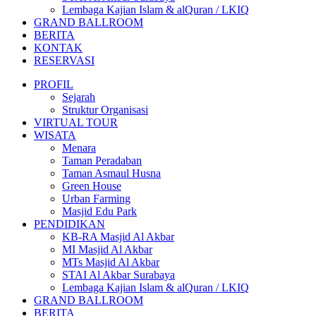
Lembaga Kajian Islam & alQuran / LKIQ
GRAND BALLROOM
BERITA
KONTAK
RESERVASI
PROFIL
Sejarah
Struktur Organisasi
VIRTUAL TOUR
WISATA
Menara
Taman Peradaban
Taman Asmaul Husna
Green House
Urban Farming
Masjid Edu Park
PENDIDIKAN
KB-RA Masjid Al Akbar
MI Masjid Al Akbar
MTs Masjid Al Akbar
STAI Al Akbar Surabaya
Lembaga Kajian Islam & alQuran / LKIQ
GRAND BALLROOM
BERITA