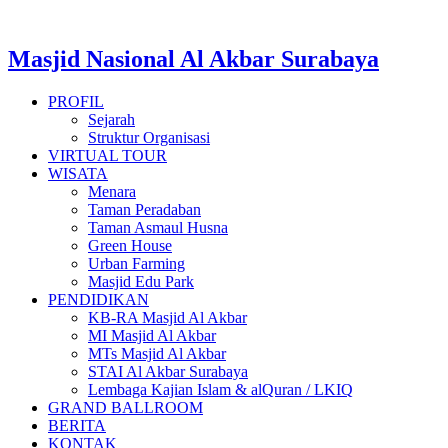
Masjid Nasional Al Akbar Surabaya
PROFIL
Sejarah
Struktur Organisasi
VIRTUAL TOUR
WISATA
Menara
Taman Peradaban
Taman Asmaul Husna
Green House
Urban Farming
Masjid Edu Park
PENDIDIKAN
KB-RA Masjid Al Akbar
MI Masjid Al Akbar
MTs Masjid Al Akbar
STAI Al Akbar Surabaya
Lembaga Kajian Islam & alQuran / LKIQ
GRAND BALLROOM
BERITA
KONTAK