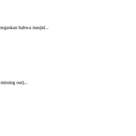
negaskan bahwa masjid...
issing out)...