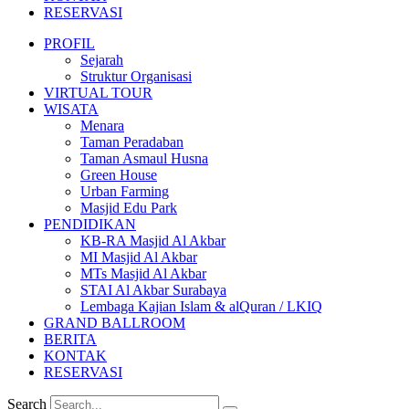
RESERVASI
PROFIL
Sejarah
Struktur Organisasi
VIRTUAL TOUR
WISATA
Menara
Taman Peradaban
Taman Asmaul Husna
Green House
Urban Farming
Masjid Edu Park
PENDIDIKAN
KB-RA Masjid Al Akbar
MI Masjid Al Akbar
MTs Masjid Al Akbar
STAI Al Akbar Surabaya
Lembaga Kajian Islam & alQuran / LKIQ
GRAND BALLROOM
BERITA
KONTAK
RESERVASI
Search