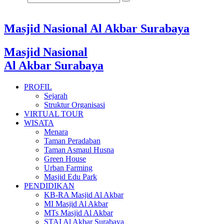
Masjid Nasional Al Akbar Surabaya
Masjid Nasional
Al Akbar Surabaya
PROFIL
Sejarah
Struktur Organisasi
VIRTUAL TOUR
WISATA
Menara
Taman Peradaban
Taman Asmaul Husna
Green House
Urban Farming
Masjid Edu Park
PENDIDIKAN
KB-RA Masjid Al Akbar
MI Masjid Al Akbar
MTs Masjid Al Akbar
STAI Al Akbar Surabaya