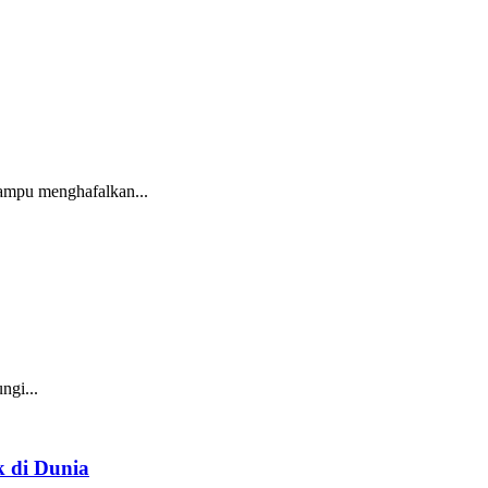
ampu menghafalkan...
gi...
k di Dunia