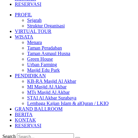
RESERVASI
PROFIL
Sejarah
Struktur Organisasi
VIRTUAL TOUR
WISATA
Menara
Taman Peradaban
Taman Asmaul Husna
Green House
Urban Farming
Masjid Edu Park
PENDIDIKAN
KB-RA Masjid Al Akbar
MI Masjid Al Akbar
MTs Masjid Al Akbar
STAI Al Akbar Surabaya
Lembaga Kajian Islam & alQuran / LKIQ
GRAND BALLROOM
BERITA
KONTAK
RESERVASI
Search