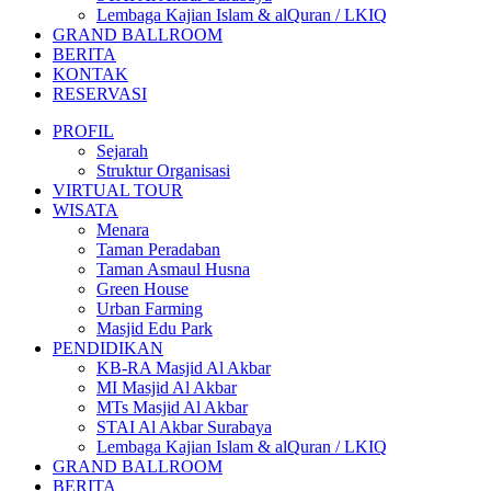
Lembaga Kajian Islam & alQuran / LKIQ
GRAND BALLROOM
BERITA
KONTAK
RESERVASI
PROFIL
Sejarah
Struktur Organisasi
VIRTUAL TOUR
WISATA
Menara
Taman Peradaban
Taman Asmaul Husna
Green House
Urban Farming
Masjid Edu Park
PENDIDIKAN
KB-RA Masjid Al Akbar
MI Masjid Al Akbar
MTs Masjid Al Akbar
STAI Al Akbar Surabaya
Lembaga Kajian Islam & alQuran / LKIQ
GRAND BALLROOM
BERITA