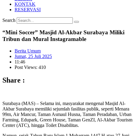
KONTAK
RESERVASI
Search
“Mini Soccer” Masjid Al-Akbar Surabaya Miliki
Tribun dan Mural Instagramable
Berita Umum
Jumat, 25 Juli 2025
11:46
Post Views: 410
Share :
Surabaya (MAS) – Selama ini, masyarakat mengenal Masjid Al-
Akbar Surabaya memiliki sejumlah fasilitas publik, seperti Menara
99m, Air Mancur, Taman Asmaul Husna, Taman Peradaban, Urban
Farming, Edupark, Green House, Taman GenZI, Al-Akbar Tourism
Center (ATC), hingga Toilet Disabilitas.
Namun, sejak Tahun Baru Islam 1 Muharram 1447 H atau 27 Juni