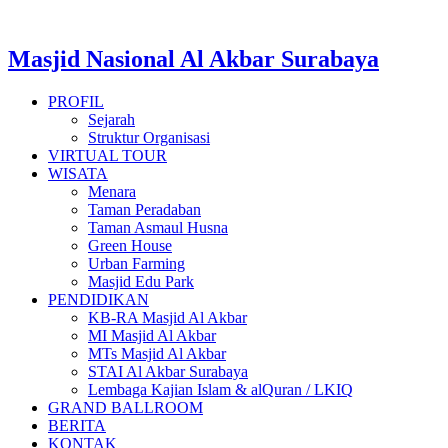
Masjid Nasional Al Akbar Surabaya
PROFIL
Sejarah
Struktur Organisasi
VIRTUAL TOUR
WISATA
Menara
Taman Peradaban
Taman Asmaul Husna
Green House
Urban Farming
Masjid Edu Park
PENDIDIKAN
KB-RA Masjid Al Akbar
MI Masjid Al Akbar
MTs Masjid Al Akbar
STAI Al Akbar Surabaya
Lembaga Kajian Islam & alQuran / LKIQ
GRAND BALLROOM
BERITA
KONTAK