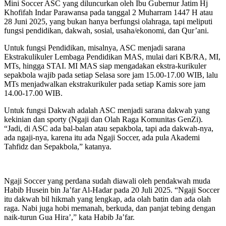
Mini Soccer ASC yang diluncurkan oleh Ibu Gubernur Jatim Hj
Khofifah Indar Parawansa pada tanggal 2 Muharram 1447 H atau
28 Juni 2025, yang bukan hanya berfungsi olahraga, tapi meliputi
fungsi pendidikan, dakwah, sosial, usaha/ekonomi, dan Qur’ani.
Untuk fungsi Pendidikan, misalnya, ASC menjadi sarana
Ekstrakulikuler Lembaga Pendidikan MAS, mulai dari KB/RA, MI,
MTs, hingga STAI. MI MAS siap mengadakan ekstra-kurikuler
sepakbola wajib pada setiap Selasa sore jam 15.00-17.00 WIB, lalu
MTs menjadwalkan ekstrakurikuler pada setiap Kamis sore jam
14.00-17.00 WIB.
Untuk fungsi Dakwah adalah ASC menjadi sarana dakwah yang
kekinian dan sporty (Ngaji dan Olah Raga Komunitas GenZi).
“Jadi, di ASC ada bal-balan atau sepakbola, tapi ada dakwah-nya,
ada ngaji-nya, karena itu ada Ngaji Soccer, ada pula Akademi
Tahfidz dan Sepakbola,” katanya.
Ngaji Soccer yang perdana sudah diawali oleh pendakwah muda
Habib Husein bin Ja’far Al-Hadar pada 20 Juli 2025. “Ngaji Soccer
itu dakwah bil hikmah yang lengkap, ada olah batin dan ada olah
raga. Nabi juga hobi memanah, berkuda, dan panjat tebing dengan
naik-turun Gua Hira’,” kata Habib Ja’far.