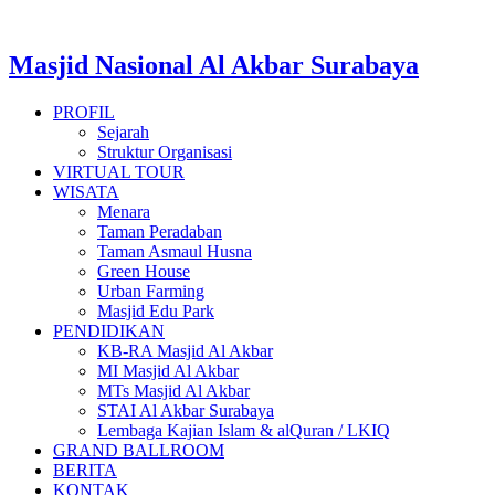
Masjid Nasional Al Akbar Surabaya
PROFIL
Sejarah
Struktur Organisasi
VIRTUAL TOUR
WISATA
Menara
Taman Peradaban
Taman Asmaul Husna
Green House
Urban Farming
Masjid Edu Park
PENDIDIKAN
KB-RA Masjid Al Akbar
MI Masjid Al Akbar
MTs Masjid Al Akbar
STAI Al Akbar Surabaya
Lembaga Kajian Islam & alQuran / LKIQ
GRAND BALLROOM
BERITA
KONTAK