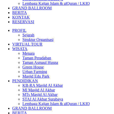
Lembaga Kajian Islam & alQuran / LKIQ
GRAND BALLROOM
BERITA
KONTAK
RESERVASI
PROFIL
Sejarah
Struktur Organisasi
VIRTUAL TOUR
WISATA
Menara
Taman Peradaban
Taman Asmaul Husna
Green House
Urban Farming
Masjid Edu Park
PENDIDIKAN
KB-RA Masjid Al Akbar
MI Masjid Al Akbar
MTs Masjid Al Akbar
STAI Al Akbar Surabaya
Lembaga Kajian Islam & alQuran / LKIQ
GRAND BALLROOM
BERITA