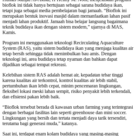
bioflok ini tidak hanya bertujuan sebagai sarana budidaya ikan,
tetapi juga sebagai media pembelajaran bagi jamaah. “Bioflok ini
merupakan bentuk inovasi masjid dalam memanfaatkan lahan pasif
menjadi lahan produktif. Jamaah bisa belajar langsung bagaimana
teknik budidaya ikan dengan sistem modern,” ujarnya di MAS,
Kamis.
Program ini menggunakan teknologi Recirculating Aquaculture
System (RAS), yaitu sistem budidaya ikan yang menjaga kualitas air
tetap bersih sehingga tidak menimbulkan bau amis. Dengan
teknologi ini, area budidaya tetap nyaman dan bahkan dapat
dijadikan sebagai tempat rekreasi.
Kelebihan sistem RAS adalah hemat air, kepadatan tebar tinggi
karena kualitas air terkontrol, kontrol kualitas air lebih stabil,
pertumbuhan ikan lebih cepat, minim pencemaran lingkungan,
fleksibel lokasi meski lahan sempit, risiko penyakit lebih terkendali,
dan efisiensi pakan lebih baik.
“Bioflok tersebut berada di kawasan urban farming yang terintegrasi
dengan berbagai fasilitas lain seperti greenhouse dan mini soccer.
Lingkungan yang bersih dan tertata menjadi daya tarik tersendiri,
terutama bagi generasi muda,” katanya.
Saat ini, terdapat enam kolam budidaya yang masing-masing