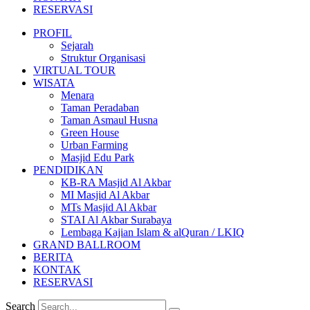
RESERVASI
PROFIL
Sejarah
Struktur Organisasi
VIRTUAL TOUR
WISATA
Menara
Taman Peradaban
Taman Asmaul Husna
Green House
Urban Farming
Masjid Edu Park
PENDIDIKAN
KB-RA Masjid Al Akbar
MI Masjid Al Akbar
MTs Masjid Al Akbar
STAI Al Akbar Surabaya
Lembaga Kajian Islam & alQuran / LKIQ
GRAND BALLROOM
BERITA
KONTAK
RESERVASI
Search