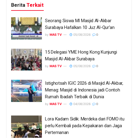
Berita
Terkait
Seorang Siswa MI Masjid Al-Akbar
Surabaya Hafalkan 10 Juz Al-Qur’an
by
MAS TV
05/08/2026
0
15 Delegasi YME Hong Kong Kunjungi
Masjid Al-Akbar Surabaya
by
MAS TV
05/08/2026
0
Istighotsah IGIC 2026 di Masjid Al-Akbar,
Menag: Masjid di Indonesia jadi Contoh
Rumah Ibadah Terbaik di Dunia
by
MAS TV
04/08/2026
0
Lora Kadam Sidik: Merdeka dari FOMO itu
perlu Kembali pada Kepakaran dan Jaga
Pertemanan