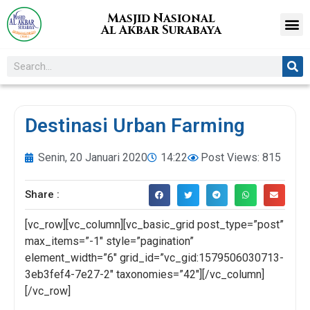
Masjid Nasional
Al Akbar Surabaya
Destinasi Urban Farming
Senin, 20 Januari 2020
14:22
Post Views: 815
Share :
[vc_row][vc_column][vc_basic_grid post_type=”post”
max_items=”-1″ style=”pagination”
element_width=”6″ grid_id=”vc_gid:1579506030713-
3eb3fef4-7e27-2″ taxonomies=”42″][/vc_column]
[/vc_row]