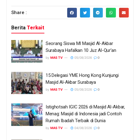
Share :
Berita
Terkait
Seorang Siswa MI Masjid Al-Akbar
Surabaya Hafalkan 10 Juz Al-Qur’an
by
MAS TV
05/08/2026
0
15 Delegasi YME Hong Kong Kunjungi
Masjid Al-Akbar Surabaya
by
MAS TV
05/08/2026
0
Istighotsah IGIC 2026 di Masjid Al-Akbar,
Menag: Masjid di Indonesia jadi Contoh
Rumah Ibadah Terbaik di Dunia
by
MAS TV
04/08/2026
0