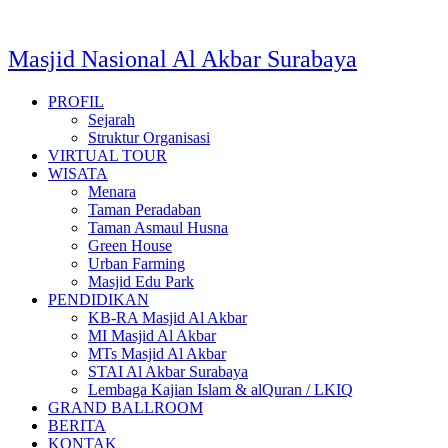
Lewati
ke
konten
Masjid Nasional Al Akbar Surabaya
PROFIL
Sejarah
Struktur Organisasi
VIRTUAL TOUR
WISATA
Menara
Taman Peradaban
Taman Asmaul Husna
Green House
Urban Farming
Masjid Edu Park
PENDIDIKAN
KB-RA Masjid Al Akbar
MI Masjid Al Akbar
MTs Masjid Al Akbar
STAI Al Akbar Surabaya
Lembaga Kajian Islam & alQuran / LKIQ
GRAND BALLROOM
BERITA
KONTAK