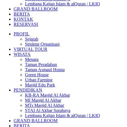
Lembaga Kajian Islam & alQuran / LKIQ
GRAND BALLROOM
BERITA
KONTAK
RESERVASI
PROFIL
Sejarah
Struktur Organisasi
VIRTUAL TOUR
WISATA
Menara
Taman Peradaban
Taman Asmaul Husna
Green House
Urban Farming
Masjid Edu Park
PENDIDIKAN
KB-RA Masjid Al Akbar
MI Masjid Al Akbar
MTs Masjid Al Akbar
STAI Al Akbar Surabaya
Lembaga Kajian Islam & alQuran / LKIQ
GRAND BALLROOM
BERITA