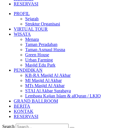
RESERVASI
PROFIL
Sejarah
Struktur Organisasi
VIRTUAL TOUR
WISATA
Menara
Taman Peradaban
Taman Asmaul Husna
Green House
Urban Farming
Masjid Edu Park
PENDIDIKAN
KB-RA Masjid Al Akbar
MI Masjid Al Akbar
MTs Masjid Al Akbar
STAI Al Akbar Surabaya
Lembaga Kajian Islam & alQuran / LKIQ
GRAND BALLROOM
BERITA
KONTAK
RESERVASI
Search