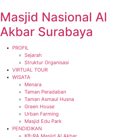
Lewati
ke
Masjid Nasional Al
konten
Akbar Surabaya
PROFIL
Sejarah
Struktur Organisasi
VIRTUAL TOUR
WISATA
Menara
Taman Peradaban
Taman Asmaul Husna
Green House
Urban Farming
Masjid Edu Park
PENDIDIKAN
KB-RA Masjid Al Akbar