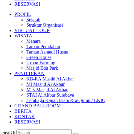
RESERVASI
PROFIL
Sejarah
Struktur Organisasi
VIRTUAL TOUR
WISATA
Menara
Taman Peradaban
Taman Asmaul Husna
Green House
Urban Farming
Masjid Edu Park
PENDIDIKAN
KB-RA Masjid Al Akbar
MI Masjid Al Akbar
MTs Masjid Al Akbar
STAI Al Akbar Surabaya
Lembaga Kajian Islam & alQuran / LKIQ
GRAND BALLROOM
BERITA
KONTAK
RESERVASI
Search