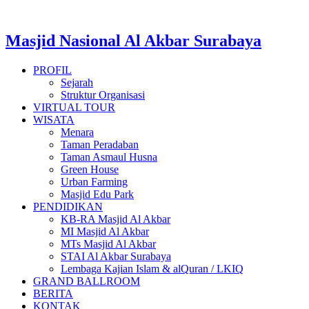
Lewati
ke
konten
Masjid Nasional Al Akbar Surabaya
PROFIL
Sejarah
Struktur Organisasi
VIRTUAL TOUR
WISATA
Menara
Taman Peradaban
Taman Asmaul Husna
Green House
Urban Farming
Masjid Edu Park
PENDIDIKAN
KB-RA Masjid Al Akbar
MI Masjid Al Akbar
MTs Masjid Al Akbar
STAI Al Akbar Surabaya
Lembaga Kajian Islam & alQuran / LKIQ
GRAND BALLROOM
BERITA
KONTAK