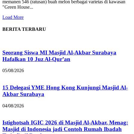
memanen 546 (ratusan) buah melon berbagai varietas di kawasan
"Green House...
Load More
BERITA TERBARU
Seorang Siswa MI Masjid Al-Akbar Surabaya
Hafalkan 10 Juz Al-Qur’an
05/08/2026
15 Delegasi YME Hong Kong Kunjungi Masjid Al-
Akbar Surabaya
04/08/2026
Istighotsah IGIC 2026 di Masjid Al-Akbar, Menag:
Masjid di Indonesia jadi Contoh Rumah Ibadah