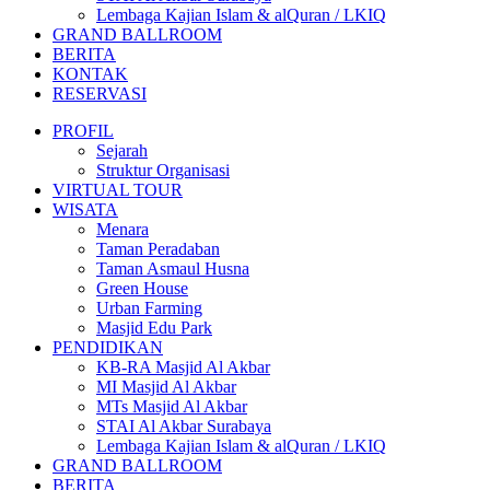
Lembaga Kajian Islam & alQuran / LKIQ
GRAND BALLROOM
BERITA
KONTAK
RESERVASI
PROFIL
Sejarah
Struktur Organisasi
VIRTUAL TOUR
WISATA
Menara
Taman Peradaban
Taman Asmaul Husna
Green House
Urban Farming
Masjid Edu Park
PENDIDIKAN
KB-RA Masjid Al Akbar
MI Masjid Al Akbar
MTs Masjid Al Akbar
STAI Al Akbar Surabaya
Lembaga Kajian Islam & alQuran / LKIQ
GRAND BALLROOM
BERITA