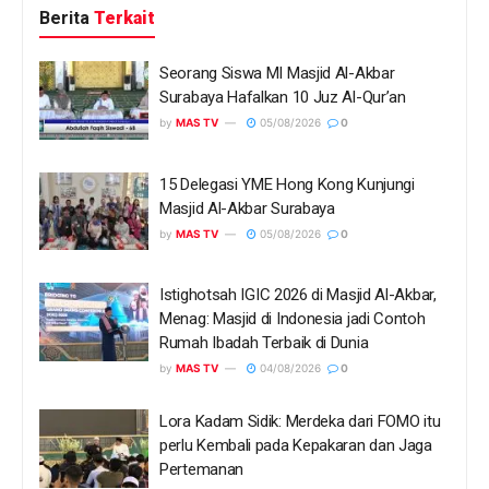
Berita
Terkait
Seorang Siswa MI Masjid Al-Akbar
Surabaya Hafalkan 10 Juz Al-Qur’an
by
MAS TV
05/08/2026
0
15 Delegasi YME Hong Kong Kunjungi
Masjid Al-Akbar Surabaya
by
MAS TV
05/08/2026
0
Istighotsah IGIC 2026 di Masjid Al-Akbar,
Menag: Masjid di Indonesia jadi Contoh
Rumah Ibadah Terbaik di Dunia
by
MAS TV
04/08/2026
0
Lora Kadam Sidik: Merdeka dari FOMO itu
perlu Kembali pada Kepakaran dan Jaga
Pertemanan