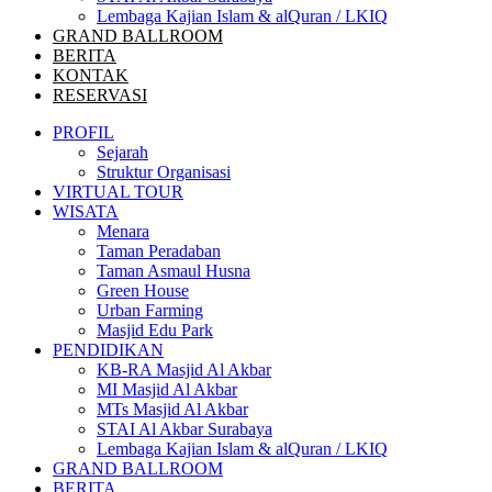
Lembaga Kajian Islam & alQuran / LKIQ
GRAND BALLROOM
BERITA
KONTAK
RESERVASI
PROFIL
Sejarah
Struktur Organisasi
VIRTUAL TOUR
WISATA
Menara
Taman Peradaban
Taman Asmaul Husna
Green House
Urban Farming
Masjid Edu Park
PENDIDIKAN
KB-RA Masjid Al Akbar
MI Masjid Al Akbar
MTs Masjid Al Akbar
STAI Al Akbar Surabaya
Lembaga Kajian Islam & alQuran / LKIQ
GRAND BALLROOM
BERITA