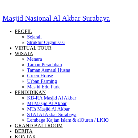
Masjid Nasional Al Akbar Surabaya
PROFIL
Sejarah
Struktur Organisasi
VIRTUAL TOUR
WISATA
Menara
Taman Peradaban
Taman Asmaul Husna
Green House
Urban Farming
Masjid Edu Park
PENDIDIKAN
KB-RA Masjid Al Akbar
MI Masjid Al Akbar
MTs Masjid Al Akbar
STAI Al Akbar Surabaya
Lembaga Kajian Islam & alQuran / LKIQ
GRAND BALLROOM
BERITA
KONTAK