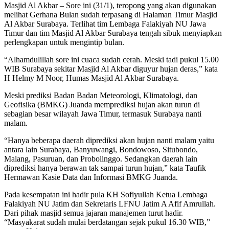
Masjid Al Akbar – Sore ini (31/1), teropong yang akan digunakan
melihat Gerhana Bulan sudah terpasang di Halaman Timur Masjid
Al Akbar Surabaya. Terlihat tim Lembaga Falakiyah NU Jawa
Timur dan tim Masjid Al Akbar Surabaya tengah sibuk menyiapkan
perlengkapan untuk mengintip bulan.
“Alhamdulillah sore ini cuaca sudah cerah. Meski tadi pukul 15.00
WIB Surabaya sekitar Masjid Al Akbar diguyur hujan deras,” kata
H Helmy M Noor, Humas Masjid Al Akbar Surabaya.
Meski prediksi Badan Badan Meteorologi, Klimatologi, dan
Geofisika (BMKG) Juanda memprediksi hujan akan turun di
sebagian besar wilayah Jawa Timur, termasuk Surabaya nanti
malam.
“Hanya beberapa daerah diprediksi akan hujan nanti malam yaitu
antara lain Surabaya, Banyuwangi, Bondowoso, Situbondo,
Malang, Pasuruan, dan Probolinggo. Sedangkan daerah lain
diprediksi hanya berawan tak sampai turun hujan,” kata Taufik
Hermawan Kasie Data dan Informasi BMKG Juanda.
Pada kesempatan ini hadir pula KH Sofiyullah Ketua Lembaga
Falakiyah NU Jatim dan Sekretaris LFNU Jatim A Afif Amrullah.
Dari pihak masjid semua jajaran manajemen turut hadir.
“Masyakarat sudah mulai berdatangan sejak pukul 16.30 WIB,”