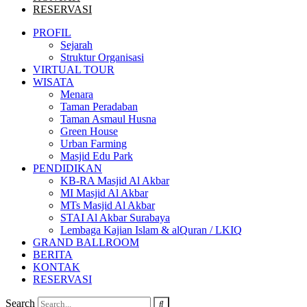
RESERVASI
PROFIL
Sejarah
Struktur Organisasi
VIRTUAL TOUR
WISATA
Menara
Taman Peradaban
Taman Asmaul Husna
Green House
Urban Farming
Masjid Edu Park
PENDIDIKAN
KB-RA Masjid Al Akbar
MI Masjid Al Akbar
MTs Masjid Al Akbar
STAI Al Akbar Surabaya
Lembaga Kajian Islam & alQuran / LKIQ
GRAND BALLROOM
BERITA
KONTAK
RESERVASI
Search