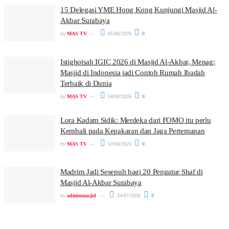
15 Delegasi YME Hong Kong Kunjungi Masjid Al-
Akbar Surabaya
by
MAS TV
05/08/2026
0
Istighotsah IGIC 2026 di Masjid Al-Akbar, Menag:
Masjid di Indonesia jadi Contoh Rumah Ibadah
Terbaik di Dunia
by
MAS TV
04/08/2026
0
Lora Kadam Sidik: Merdeka dari FOMO itu perlu
Kembali pada Kepakaran dan Jaga Pertemanan
by
MAS TV
02/08/2026
0
Madrim Jadi Sesepuh bagi 20 Pengatur Shaf di
Masjid Al-Akbar Surabaya
by
adminmasjid
24/07/2026
0