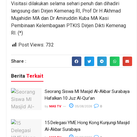
Visitasi dilakukan selama sehari penuh dan dihadiri
langsung dari Dirjen Kemenag RI, Prof Dr H Akhmad
Mujahidin MA dan Dr Amiruddin Kuba MA Kasi
Pembinaan Kelembagaan PTKIS Dirjen Dikti Kemenag
RI. (*)
Post Views:
732
Share :
Berita
Terkait
Seorang Siswa MI Masjid Al-Akbar Surabaya
Hafalkan 10 Juz Al-Qur’an
by
MAS TV
05/08/2026
0
15 Delegasi YME Hong Kong Kunjungi Masjid
Al-Akbar Surabaya