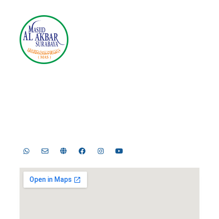
Masjid Nasional Al Akbar
Surabaya
Jl. Masjid Al-Akbar Timur No.1, Pagesangan, Kec.
Jambangan, Surabaya, Jawa Timur 60274
Telp. 031-8289755, 031-8289756 | Fax. 031-8286896