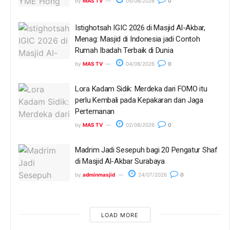
by
MAS TV
05/08/2026
0
Istighotsah IGIC 2026 di Masjid Al-Akbar,
Menag: Masjid di Indonesia jadi Contoh
Rumah Ibadah Terbaik di Dunia
by
MAS TV
04/08/2026
0
Lora Kadam Sidik: Merdeka dari FOMO itu
perlu Kembali pada Kepakaran dan Jaga
Pertemanan
by
MAS TV
02/08/2026
0
Madrim Jadi Sesepuh bagi 20 Pengatur Shaf
di Masjid Al-Akbar Surabaya
by
adminmasjid
24/07/2026
0
LOAD MORE