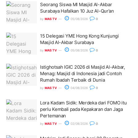
Seorang Siswa MI Masjid Al-Akbar
Surabaya Hafalkan 10 Juz Al-Qur’an
by
MAS TV
05/08/2026
0
15 Delegasi YME Hong Kong Kunjungi
Masjid Al-Akbar Surabaya
by
MAS TV
05/08/2026
0
Istighotsah IGIC 2026 di Masjid Al-Akbar,
Menag: Masjid di Indonesia jadi Contoh
Rumah Ibadah Terbaik di Dunia
by
MAS TV
04/08/2026
0
Lora Kadam Sidik: Merdeka dari FOMO itu
perlu Kembali pada Kepakaran dan Jaga
Pertemanan
by
MAS TV
02/08/2026
0