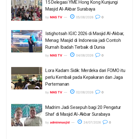
15 Delegasi YME Hong Kong Kunjungi
Masjid Al-Akbar Surabaya
by
MAS TV
05/08/2026
0
Istighotsah IGIC 2026 di Masjid Al-Akbar,
Menag: Masjid di Indonesia jadi Contoh
Rumah Ibadah Terbaik di Dunia
by
MAS TV
04/08/2026
0
Lora Kadam Sidik: Merdeka dari FOMO itu
perlu Kembali pada Kepakaran dan Jaga
Pertemanan
by
MAS TV
02/08/2026
0
Madrim Jadi Sesepuh bagi 20 Pengatur
Shaf di Masjid Al-Akbar Surabaya
by
adminmasjid
24/07/2026
0