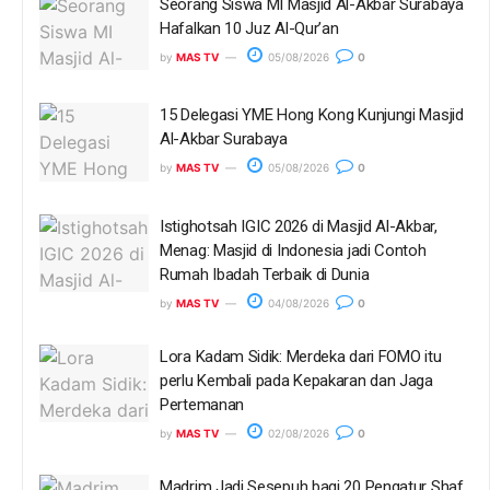
Seorang Siswa MI Masjid Al-Akbar Surabaya
Hafalkan 10 Juz Al-Qur’an
by
MAS TV
05/08/2026
0
15 Delegasi YME Hong Kong Kunjungi Masjid
Al-Akbar Surabaya
by
MAS TV
05/08/2026
0
Istighotsah IGIC 2026 di Masjid Al-Akbar,
Menag: Masjid di Indonesia jadi Contoh
Rumah Ibadah Terbaik di Dunia
by
MAS TV
04/08/2026
0
Lora Kadam Sidik: Merdeka dari FOMO itu
perlu Kembali pada Kepakaran dan Jaga
Pertemanan
by
MAS TV
02/08/2026
0
Madrim Jadi Sesepuh bagi 20 Pengatur Shaf