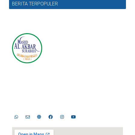
BERITA TERPOPULER
Masjid Nasional Al Akbar
Surabaya
Jl. Masjid Al-Akbar Timur No.1, Pagesangan, Kec.
Jambangan, Surabaya, Jawa Timur 60274
Telp. 031-8289755, 031-8289756 | Fax. 031-8286896