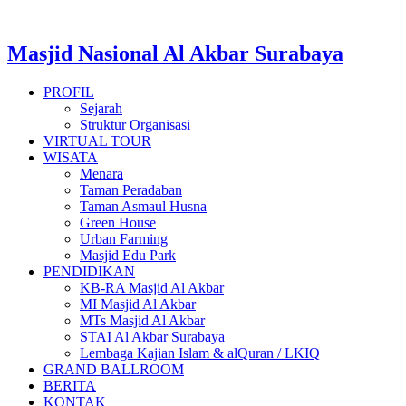
Masjid Nasional Al Akbar Surabaya
PROFIL
Sejarah
Struktur Organisasi
VIRTUAL TOUR
WISATA
Menara
Taman Peradaban
Taman Asmaul Husna
Green House
Urban Farming
Masjid Edu Park
PENDIDIKAN
KB-RA Masjid Al Akbar
MI Masjid Al Akbar
MTs Masjid Al Akbar
STAI Al Akbar Surabaya
Lembaga Kajian Islam & alQuran / LKIQ
GRAND BALLROOM
BERITA
KONTAK