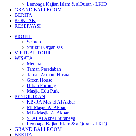
Lembaga Kajian Islam & alQuran / LKIQ
GRAND BALLROOM
BERITA
KONTAK
RESERVASI
PROFIL
Sejarah
Struktur Organisasi
VIRTUAL TOUR
WISATA
Menara
Taman Peradaban
Taman Asmaul Husna
Green House
Urban Farming
Masjid Edu Park
PENDIDIKAN
KB-RA Masjid Al Akbar
MI Masjid Al Akbar
MTs Masjid Al Akbar
STAI Al Akbar Surabaya
Lembaga Kajian Islam & alQuran / LKIQ
GRAND BALLROOM
BERITA