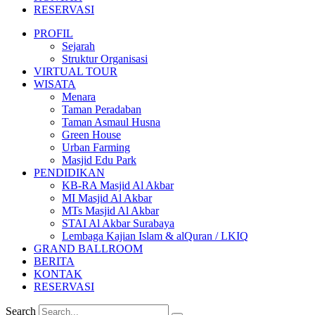
RESERVASI
PROFIL
Sejarah
Struktur Organisasi
VIRTUAL TOUR
WISATA
Menara
Taman Peradaban
Taman Asmaul Husna
Green House
Urban Farming
Masjid Edu Park
PENDIDIKAN
KB-RA Masjid Al Akbar
MI Masjid Al Akbar
MTs Masjid Al Akbar
STAI Al Akbar Surabaya
Lembaga Kajian Islam & alQuran / LKIQ
GRAND BALLROOM
BERITA
KONTAK
RESERVASI
Search