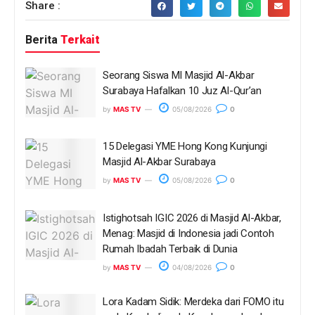
Share :
Berita
Terkait
Seorang Siswa MI Masjid Al-Akbar
Surabaya Hafalkan 10 Juz Al-Qur’an
by
MAS TV
05/08/2026
0
15 Delegasi YME Hong Kong Kunjungi
Masjid Al-Akbar Surabaya
by
MAS TV
05/08/2026
0
Istighotsah IGIC 2026 di Masjid Al-Akbar,
Menag: Masjid di Indonesia jadi Contoh
Rumah Ibadah Terbaik di Dunia
by
MAS TV
04/08/2026
0
Lora Kadam Sidik: Merdeka dari FOMO itu