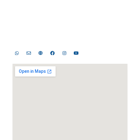
Masjid Nasional Al Akbar
Surabaya
Jl. Masjid Al-Akbar Timur No.1, Pagesangan, Kec.
Jambangan, Surabaya, Jawa Timur 60274
Telp. 031-8289755, 031-8289756 | Fax. 031-8286896