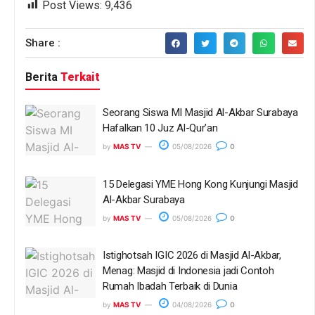
Post Views:
9,436
Share :
Berita
Terkait
Seorang Siswa MI Masjid Al-Akbar Surabaya
Hafalkan 10 Juz Al-Qur’an
by
MAS TV
05/08/2026
0
15 Delegasi YME Hong Kong Kunjungi Masjid
Al-Akbar Surabaya
by
MAS TV
05/08/2026
0
Istighotsah IGIC 2026 di Masjid Al-Akbar,
Menag: Masjid di Indonesia jadi Contoh
Rumah Ibadah Terbaik di Dunia
by
MAS TV
04/08/2026
0