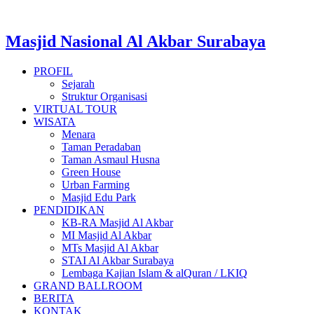
Masjid Nasional Al Akbar Surabaya
PROFIL
Sejarah
Struktur Organisasi
VIRTUAL TOUR
WISATA
Menara
Taman Peradaban
Taman Asmaul Husna
Green House
Urban Farming
Masjid Edu Park
PENDIDIKAN
KB-RA Masjid Al Akbar
MI Masjid Al Akbar
MTs Masjid Al Akbar
STAI Al Akbar Surabaya
Lembaga Kajian Islam & alQuran / LKIQ
GRAND BALLROOM
BERITA
KONTAK