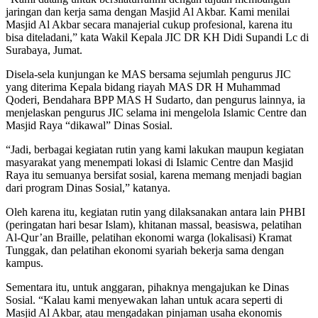
jaringan dan kerja sama dengan Masjid Al Akbar. Kami menilai
Masjid Al Akbar secara manajerial cukup profesional, karena itu
bisa diteladani,” kata Wakil Kepala JIC DR KH Didi Supandi Lc di
Surabaya, Jumat.
Disela-sela kunjungan ke MAS bersama sejumlah pengurus JIC
yang diterima Kepala bidang riayah MAS DR H Muhammad
Qoderi, Bendahara BPP MAS H Sudarto, dan pengurus lainnya, ia
menjelaskan pengurus JIC selama ini mengelola Islamic Centre dan
Masjid Raya “dikawal” Dinas Sosial.
“Jadi, berbagai kegiatan rutin yang kami lakukan maupun kegiatan
masyarakat yang menempati lokasi di Islamic Centre dan Masjid
Raya itu semuanya bersifat sosial, karena memang menjadi bagian
dari program Dinas Sosial,” katanya.
Oleh karena itu, kegiatan rutin yang dilaksanakan antara lain PHBI
(peringatan hari besar Islam), khitanan massal, beasiswa, pelatihan
Al-Qur’an Braille, pelatihan ekonomi warga (lokalisasi) Kramat
Tunggak, dan pelatihan ekonomi syariah bekerja sama dengan
kampus.
Sementara itu, untuk anggaran, pihaknya mengajukan ke Dinas
Sosial. “Kalau kami menyewakan lahan untuk acara seperti di
Masjid Al Akbar, atau mengadakan pinjaman usaha ekonomis