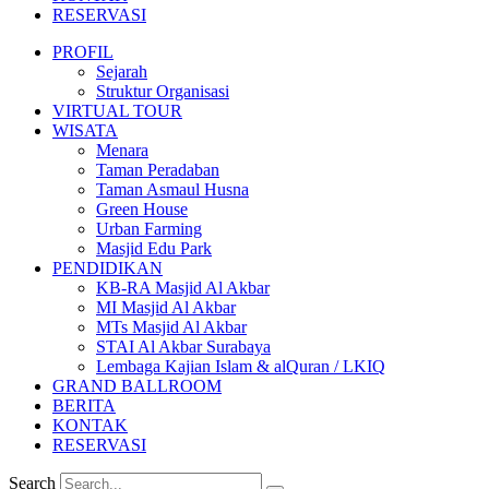
RESERVASI
PROFIL
Sejarah
Struktur Organisasi
VIRTUAL TOUR
WISATA
Menara
Taman Peradaban
Taman Asmaul Husna
Green House
Urban Farming
Masjid Edu Park
PENDIDIKAN
KB-RA Masjid Al Akbar
MI Masjid Al Akbar
MTs Masjid Al Akbar
STAI Al Akbar Surabaya
Lembaga Kajian Islam & alQuran / LKIQ
GRAND BALLROOM
BERITA
KONTAK
RESERVASI
Search