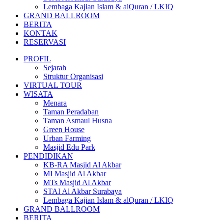
Lembaga Kajian Islam & alQuran / LKIQ
GRAND BALLROOM
BERITA
KONTAK
RESERVASI
PROFIL
Sejarah
Struktur Organisasi
VIRTUAL TOUR
WISATA
Menara
Taman Peradaban
Taman Asmaul Husna
Green House
Urban Farming
Masjid Edu Park
PENDIDIKAN
KB-RA Masjid Al Akbar
MI Masjid Al Akbar
MTs Masjid Al Akbar
STAI Al Akbar Surabaya
Lembaga Kajian Islam & alQuran / LKIQ
GRAND BALLROOM
BERITA