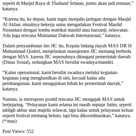
seperti di Masjid Raya di Thailand Selatan, justru akan jadi temuan,”
katanya.
“Karena itu, ke depan, kami ingin menjalin jaringan dengan Masjid
Al Akbar, misalnya bekerja sama mengadakan Festival Maulid
Nusantara dengan lomba teatrikal maulid atau barzanji, selawatan.
Ada juga rencana Muktamar Dakwah Internasional,” katanya.
Dalam penyambutan tim JIC itu, Kepala bidang riayah MAS DR H
Muhammad Qoderi, menjelaskan manajemen JIC memang berbeda
dengan MAS, karena JIC sepenuhnya ditangani pemerintah daerah
(Dinas Sosial), sedangkan MAS bersifat swadaya/mandiri.
“Kalau operasional, kami bersifat swadaya melalui kegiatan-
kegiatan yang menghasilkan di sini, kecuali kalau ada
pembangunan, kami mengajukan hibah ke pemerintah daerah,”
katanya.
Namun, ia merespons positif rencana JIC mengajak MAS untuk
berjejaring. “Pelayanan kami selama ini masih seputar Jatim, seperti
tabligh akbar atau majelis selawat, tapi kalau untuk pelayanan keluar
seperti festival memang belum, tapi bisa dikoordinasikan,” katanya.
(*/mas)
Post Views:
552