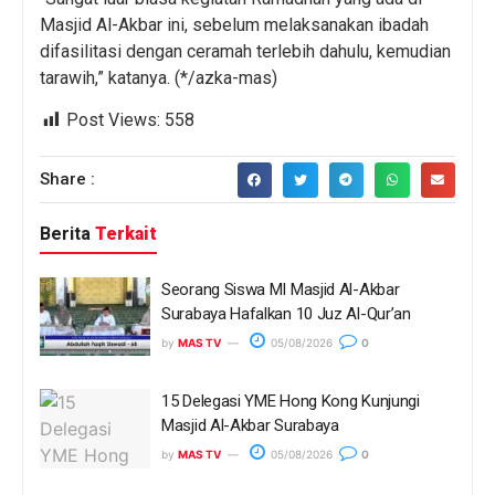
Masjid Al-Akbar ini, sebelum melaksanakan ibadah
difasilitasi dengan ceramah terlebih dahulu, kemudian
tarawih,” katanya. (*/azka-mas)
Post Views:
558
Share :
Berita
Terkait
Seorang Siswa MI Masjid Al-Akbar
Surabaya Hafalkan 10 Juz Al-Qur’an
by
MAS TV
05/08/2026
0
15 Delegasi YME Hong Kong Kunjungi
Masjid Al-Akbar Surabaya
by
MAS TV
05/08/2026
0