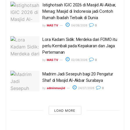
Istighotsah IGIC 2026 di Masjid Al-Akbar,
Menag: Masjid di Indonesia jadi Contoh
Rumah Ibadah Terbaik di Dunia
by
MAS TV
04/08/2026
0
Lora Kadam Sidik: Merdeka dari FOMO itu
perlu Kembali pada Kepakaran dan Jaga
Pertemanan
by
MAS TV
02/08/2026
0
Madrim Jadi Sesepuh bagi 20 Pengatur
Shaf di Masjid Al-Akbar Surabaya
by
adminmasjid
24/07/2026
0
LOAD MORE