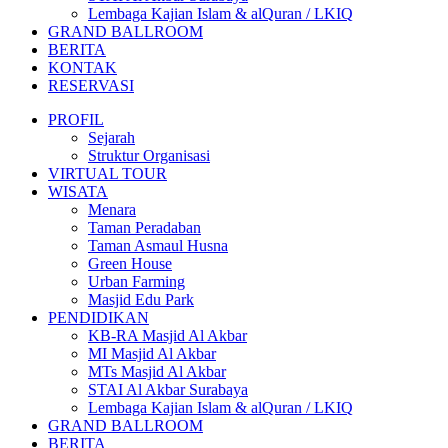
Lembaga Kajian Islam & alQuran / LKIQ
GRAND BALLROOM
BERITA
KONTAK
RESERVASI
PROFIL
Sejarah
Struktur Organisasi
VIRTUAL TOUR
WISATA
Menara
Taman Peradaban
Taman Asmaul Husna
Green House
Urban Farming
Masjid Edu Park
PENDIDIKAN
KB-RA Masjid Al Akbar
MI Masjid Al Akbar
MTs Masjid Al Akbar
STAI Al Akbar Surabaya
Lembaga Kajian Islam & alQuran / LKIQ
GRAND BALLROOM
BERITA