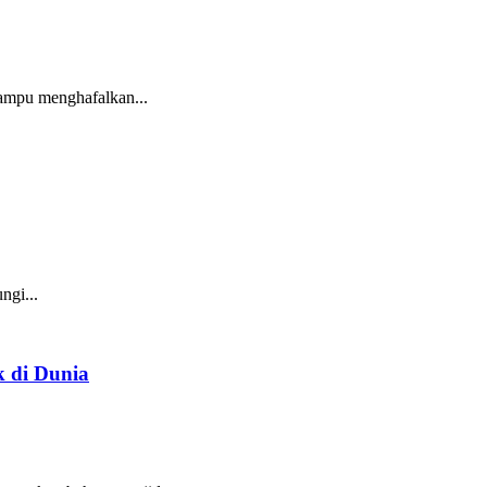
ampu menghafalkan...
gi...
k di Dunia