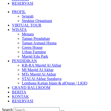
RESERVASI
PROFIL
Sejarah
Struktur Organisasi
VIRTUAL TOUR
WISATA
Menara
Taman Peradaban
Taman Asmaul Husna
Green House
Urban Farming
Masjid Edu Park
PENDIDIKAN
KB-RA Masjid Al Akbar
MI Masjid Al Akbar
MTs Masjid Al Akbar
STAI Al Akbar Surabaya
Lembaga Kajian Islam & alQuran / LKIQ
GRAND BALLROOM
BERITA
KONTAK
RESERVASI
Search