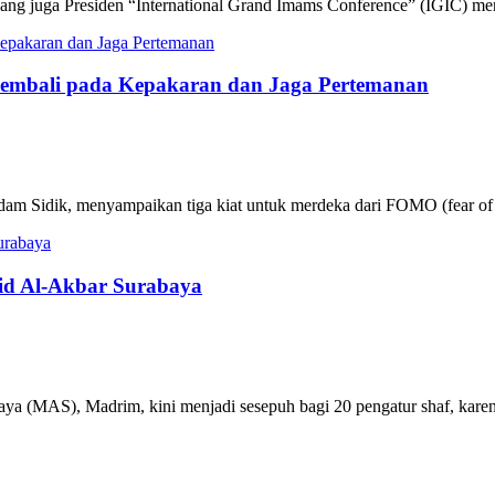
g juga Presiden “International Grand Imams Conference” (IGIC) me
Kembali pada Kepakaran dan Jaga Pertemanan
m Sidik, menyampaikan tiga kiat untuk merdeka dari FOMO (fear of m
jid Al-Akbar Surabaya
ya (MAS), Madrim, kini menjadi sesepuh bagi 20 pengatur shaf, karen