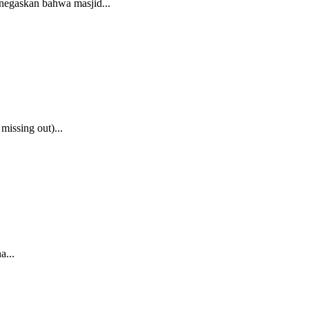
negaskan bahwa masjid...
issing out)...
a...