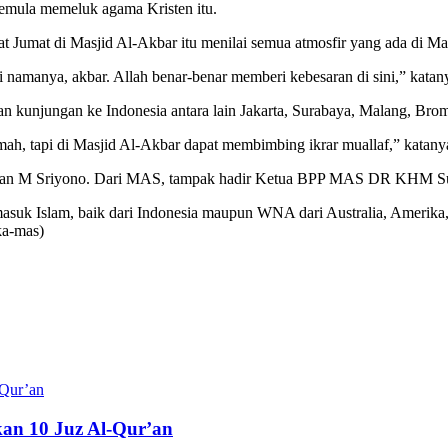
semula memeluk agama Kristen itu.
lat Jumat di Masjid Al-Akbar itu menilai semua atmosfir yang ada di M
 namanya, akbar. Allah benar-benar memberi kebesaran di sini,” katan
skan kunjungan ke Indonesia antara lain Jakarta, Surabaya, Malang, Br
ah, tapi di Masjid Al-Akbar dapat membimbing ikrar muallaf,” katany
ohim dan M Sriyono. Dari MAS, tampak hadir Ketua BPP MAS DR KHM
suk Islam, baik dari Indonesia maupun WNA dari Australia, Amerika,
ka-mas)
an 10 Juz Al-Qur’an