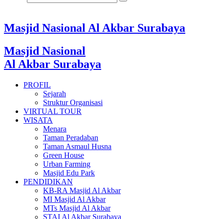
Masjid Nasional Al Akbar Surabaya
Masjid Nasional
Al Akbar Surabaya
PROFIL
Sejarah
Struktur Organisasi
VIRTUAL TOUR
WISATA
Menara
Taman Peradaban
Taman Asmaul Husna
Green House
Urban Farming
Masjid Edu Park
PENDIDIKAN
KB-RA Masjid Al Akbar
MI Masjid Al Akbar
MTs Masjid Al Akbar
STAI Al Akbar Surabaya