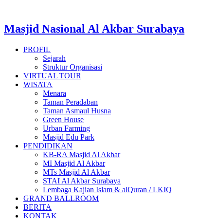
Masjid Nasional Al Akbar Surabaya
PROFIL
Sejarah
Struktur Organisasi
VIRTUAL TOUR
WISATA
Menara
Taman Peradaban
Taman Asmaul Husna
Green House
Urban Farming
Masjid Edu Park
PENDIDIKAN
KB-RA Masjid Al Akbar
MI Masjid Al Akbar
MTs Masjid Al Akbar
STAI Al Akbar Surabaya
Lembaga Kajian Islam & alQuran / LKIQ
GRAND BALLROOM
BERITA
KONTAK