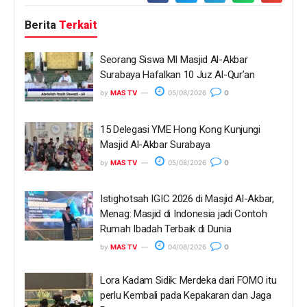
Berita
Terkait
Seorang Siswa MI Masjid Al-Akbar
Surabaya Hafalkan 10 Juz Al-Qur’an
by
MAS TV
05/08/2026
0
15 Delegasi YME Hong Kong Kunjungi
Masjid Al-Akbar Surabaya
by
MAS TV
05/08/2026
0
Istighotsah IGIC 2026 di Masjid Al-Akbar,
Menag: Masjid di Indonesia jadi Contoh
Rumah Ibadah Terbaik di Dunia
by
MAS TV
04/08/2026
0
Lora Kadam Sidik: Merdeka dari FOMO itu
perlu Kembali pada Kepakaran dan Jaga