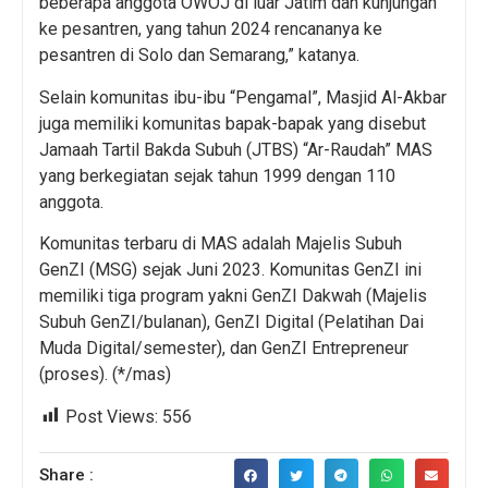
beberapa anggota OWOJ di luar Jatim dan kunjungan
ke pesantren, yang tahun 2024 rencananya ke
pesantren di Solo dan Semarang,” katanya.
Selain komunitas ibu-ibu “Pengamal”, Masjid Al-Akbar
juga memiliki komunitas bapak-bapak yang disebut
Jamaah Tartil Bakda Subuh (JTBS) “Ar-Raudah” MAS
yang berkegiatan sejak tahun 1999 dengan 110
anggota.
Komunitas terbaru di MAS adalah Majelis Subuh
GenZI (MSG) sejak Juni 2023. Komunitas GenZI ini
memiliki tiga program yakni GenZI Dakwah (Majelis
Subuh GenZI/bulanan), GenZI Digital (Pelatihan Dai
Muda Digital/semester), dan GenZI Entrepreneur
(proses). (*/mas)
Post Views:
556
Share :