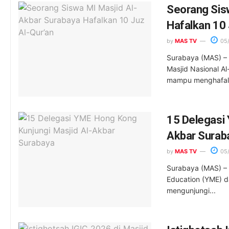
Seorang Sis
Hafalkan 10 
by
MAS TV
05
Surabaya (MAS) – 
Masjid Nasional A
mampu menghafalk
15 Delegasi 
Akbar Surab
by
MAS TV
05
Surabaya (MAS) –
Education (YME) d
mengunjungi...