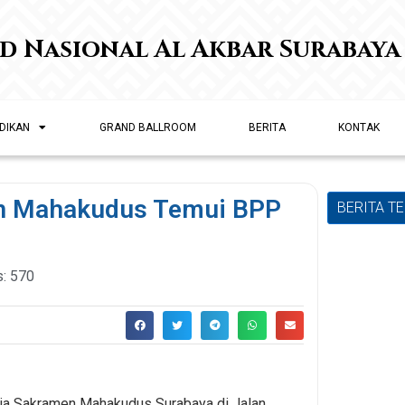
id Nasional Al Akbar Surabaya
DIKAN
GRAND BALLROOM
BERITA
KONTAK
en Mahakudus Temui BPP
BERITA T
: 570
eja Sakramen Mahakudus Surabaya di Jalan