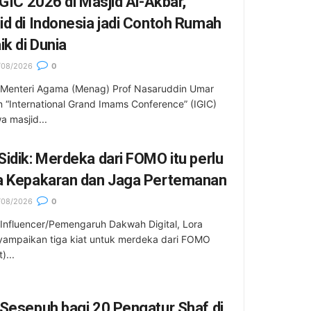
IGIC 2026 di Masjid Al-Akbar,
d di Indonesia jadi Contoh Rumah
ik di Dunia
/08/2026
0
 Menteri Agama (Menag) Prof Nasaruddin Umar
n “International Grand Imams Conference” (IGIC)
 masjid...
idik: Merdeka dari FOMO itu perlu
a Kepakaran dan Jaga Pertemanan
/08/2026
0
Influencer/Pemengaruh Dakwah Digital, Lora
yampaikan tiga kiat untuk merdeka dari FOMO
)...
Sesepuh bagi 20 Pengatur Shaf di