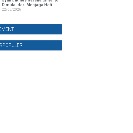
Syam: Ikhlas Karena Cinta Itu
Dimulai dari Menjaga Hati
22/06/2026
SEMENT
ERPOPULER