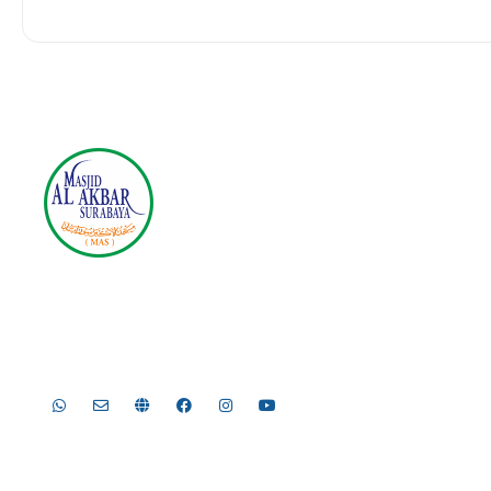
Masjid Nasional Al Akbar Sura
Jl. Masjid Al-Akbar Timur No.1, Pagesangan, Kec. Jambangan
Telp. 031-8289755, 031-8289756 | Fax. 031-8286896