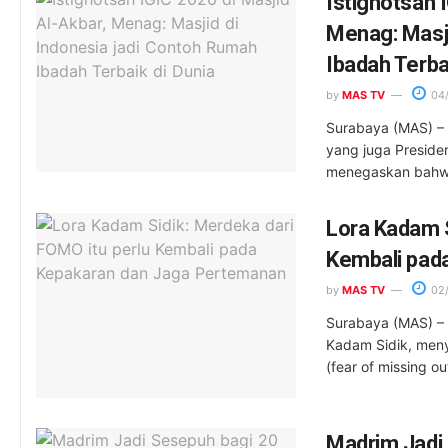
Istighotsah 
Menag: Masji
Ibadah Terba
by
MAS TV
04
Surabaya (MAS) –
yang juga Preside
menegaskan bahwa
Lora Kadam S
Kembali pad
by
MAS TV
02
Surabaya (MAS) – 
Kadam Sidik, men
(fear of missing out
Madrim Jadi 