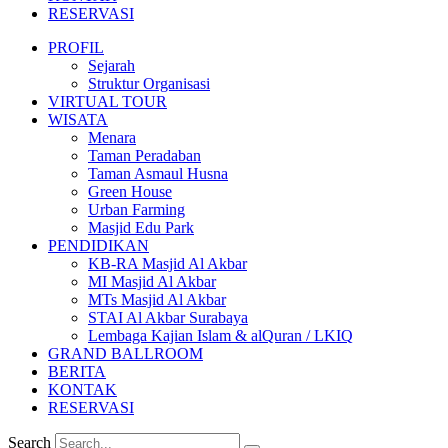
RESERVASI
PROFIL
Sejarah
Struktur Organisasi
VIRTUAL TOUR
WISATA
Menara
Taman Peradaban
Taman Asmaul Husna
Green House
Urban Farming
Masjid Edu Park
PENDIDIKAN
KB-RA Masjid Al Akbar
MI Masjid Al Akbar
MTs Masjid Al Akbar
STAI Al Akbar Surabaya
Lembaga Kajian Islam & alQuran / LKIQ
GRAND BALLROOM
BERITA
KONTAK
RESERVASI
Search