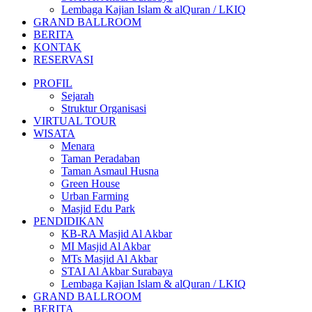
Lembaga Kajian Islam & alQuran / LKIQ
GRAND BALLROOM
BERITA
KONTAK
RESERVASI
PROFIL
Sejarah
Struktur Organisasi
VIRTUAL TOUR
WISATA
Menara
Taman Peradaban
Taman Asmaul Husna
Green House
Urban Farming
Masjid Edu Park
PENDIDIKAN
KB-RA Masjid Al Akbar
MI Masjid Al Akbar
MTs Masjid Al Akbar
STAI Al Akbar Surabaya
Lembaga Kajian Islam & alQuran / LKIQ
GRAND BALLROOM
BERITA