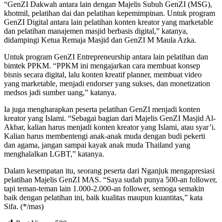
“GenZI Dakwah antara lain dengan Majelis Subuh GenZI (MSG),
khotmil, pelatihan dai dan pelatihan kepemimpinan. Untuk program
GenZI Digital antara lain pelatihan konten kreator yang marketable
dan pelatihan manajemen masjid berbasis digital,” katanya,
didampingi Ketua Remaja Masjid dan GenZI M Maula Azka.
Untuk program GenZI Entrepreneurship antara lain pelatihan dan
bimtek PPKM. “PPKM ini mengajarkan cara membuat konsep
bisnis secara digital, lalu konten kreatif planner, membuat video
yang marketable, menjadi endorser yang sukses, dan monetization
medsos jadi sumber uang,” katanya.
Ia juga mengharapkan peserta pelatihan GenZI menjadi konten
kreator yang Islami. “Sebagai bagian dari Majelis GenZI Masjid Al-
Akbar, kalian harus menjadi konten kreator yang Islami, atau syar’i.
Kalian harus membentengi anak-anak muda dengan budi pekerti
dan agama, jangan sampai kayak anak muda Thailand yang
menghalalkan LGBT,” katanya.
Dalam kesempatan itu, seorang peserta dari Nganjuk mengapresiasi
pelatihan Majelis GenZI MAS. “Saya sudah punya 500-an follower,
tapi teman-teman lain 1.000-2.000-an follower, semoga semakin
baik dengan pelatihan ini, baik kualitas maupun kuantitas,” kata
Sifa. (*/mas)