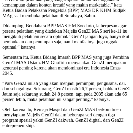
kemampuan dalam konten kreatif yang makin marketable,” kata
Ketua Badan Pelaksana Pengelola (BPP) MAS DR KHM Sudjak
MAg saat membuka pelatihan di Surabaya, Sabtu.
Didampingi Bendahara BPP MAS HM Soedarto, ia berpesan agar
peserta pelatihan yang diadakan Majelis GenZI MAS seri ke-11 itu
mengikuti pelatihan secara optimal. “GenZI jangan loyo, hanya ikut
pembukaan dan penutupan saja, nanti manfaatnya juga nggak
optimal,” katanya.
Sementara itu, Ketua Bidang Imarah BPP MAS yang juga Pembina
GenZI MAS Ustadz HM Ghofirin menyatakan GenZI merupakan
generasi penting karena akan mendominasi era Indonesia Emas
2045.
“Para GenZI inilah yang akan menjadi pemimpin, pengusaha, dai,
dan sebagainya. Sekarang, GenZI masih 26,7 persen, bahkan GenZI
Jatim saja sekarang sudah 24,8 persen, tapi pada 2035 akan ada 65
persen lebih, maka pelatihan ini sangat penting,” katanya.
Oleh karena itu, Remaja Masjid dan GenZI MAS berkomitmen
menyiapkan Majelis GenZI dalam beberapa seri dengan tiga
program spesial yakni GenZI dakwah, GenZI digital, dan GenZI
entrepreneurship.