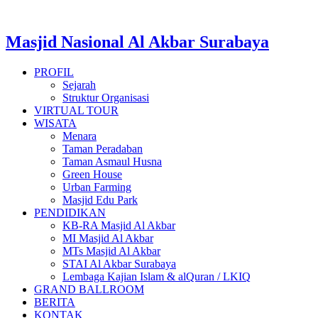
Masjid Nasional Al Akbar Surabaya
PROFIL
Sejarah
Struktur Organisasi
VIRTUAL TOUR
WISATA
Menara
Taman Peradaban
Taman Asmaul Husna
Green House
Urban Farming
Masjid Edu Park
PENDIDIKAN
KB-RA Masjid Al Akbar
MI Masjid Al Akbar
MTs Masjid Al Akbar
STAI Al Akbar Surabaya
Lembaga Kajian Islam & alQuran / LKIQ
GRAND BALLROOM
BERITA
KONTAK