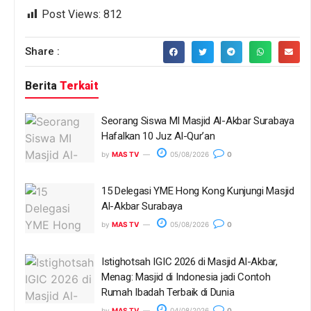
Post Views:
812
Share :
Berita
Terkait
Seorang Siswa MI Masjid Al-Akbar Surabaya
Hafalkan 10 Juz Al-Qur’an
by
MAS TV
05/08/2026
0
15 Delegasi YME Hong Kong Kunjungi Masjid
Al-Akbar Surabaya
by
MAS TV
05/08/2026
0
Istighotsah IGIC 2026 di Masjid Al-Akbar,
Menag: Masjid di Indonesia jadi Contoh
Rumah Ibadah Terbaik di Dunia
by
MAS TV
04/08/2026
0