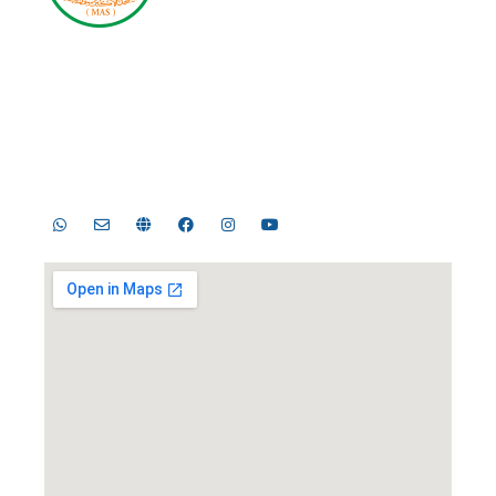
Masjid Nasional Al Akbar
Surabaya
Jl. Masjid Al-Akbar Timur No.1, Pagesangan, Kec.
Jambangan, Surabaya, Jawa Timur 60274
Telp. 031-8289755, 031-8289756 | Fax. 031-8286896