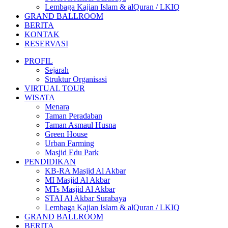
Lembaga Kajian Islam & alQuran / LKIQ
GRAND BALLROOM
BERITA
KONTAK
RESERVASI
PROFIL
Sejarah
Struktur Organisasi
VIRTUAL TOUR
WISATA
Menara
Taman Peradaban
Taman Asmaul Husna
Green House
Urban Farming
Masjid Edu Park
PENDIDIKAN
KB-RA Masjid Al Akbar
MI Masjid Al Akbar
MTs Masjid Al Akbar
STAI Al Akbar Surabaya
Lembaga Kajian Islam & alQuran / LKIQ
GRAND BALLROOM
BERITA