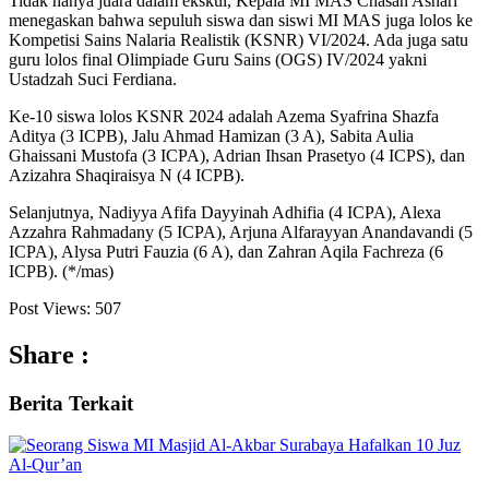
Tidak hanya juara dalam ekskul, Kepala MI MAS Chasan Ashari
menegaskan bahwa sepuluh siswa dan siswi MI MAS juga lolos ke
Kompetisi Sains Nalaria Realistik (KSNR) VI/2024. Ada juga satu
guru lolos final Olimpiade Guru Sains (OGS) IV/2024 yakni
Ustadzah Suci Ferdiana.
Ke-10 siswa lolos KSNR 2024 adalah Azema Syafrina Shazfa
Aditya (3 ICPB), Jalu Ahmad Hamizan (3 A), Sabita Aulia
Ghaissani Mustofa (3 ICPA), Adrian Ihsan Prasetyo (4 ICPS), dan
Azizahra Shaqiraisya N (4 ICPB).
Selanjutnya, Nadiyya Afifa Dayyinah Adhifia (4 ICPA), Alexa
Azzahra Rahmadany (5 ICPA), Arjuna Alfarayyan Anandavandi (5
ICPA), Alysa Putri Fauzia (6 A), dan Zahran Aqila Fachreza (6
ICPB). (*/mas)
Post Views:
507
Share :
Berita
Terkait