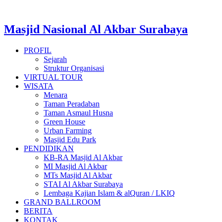
Masjid Nasional Al Akbar Surabaya
PROFIL
Sejarah
Struktur Organisasi
VIRTUAL TOUR
WISATA
Menara
Taman Peradaban
Taman Asmaul Husna
Green House
Urban Farming
Masjid Edu Park
PENDIDIKAN
KB-RA Masjid Al Akbar
MI Masjid Al Akbar
MTs Masjid Al Akbar
STAI Al Akbar Surabaya
Lembaga Kajian Islam & alQuran / LKIQ
GRAND BALLROOM
BERITA
KONTAK