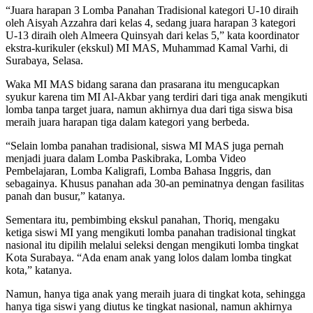
“Juara harapan 3 Lomba Panahan Tradisional kategori U-10 diraih
oleh Aisyah Azzahra dari kelas 4, sedang juara harapan 3 kategori
U-13 diraih oleh Almeera Quinsyah dari kelas 5,” kata koordinator
ekstra-kurikuler (ekskul) MI MAS, Muhammad Kamal Varhi, di
Surabaya, Selasa.
Waka MI MAS bidang sarana dan prasarana itu mengucapkan
syukur karena tim MI Al-Akbar yang terdiri dari tiga anak mengikuti
lomba tanpa target juara, namun akhirnya dua dari tiga siswa bisa
meraih juara harapan tiga dalam kategori yang berbeda.
“Selain lomba panahan tradisional, siswa MI MAS juga pernah
menjadi juara dalam Lomba Paskibraka, Lomba Video
Pembelajaran, Lomba Kaligrafi, Lomba Bahasa Inggris, dan
sebagainya. Khusus panahan ada 30-an peminatnya dengan fasilitas
panah dan busur,” katanya.
Sementara itu, pembimbing ekskul panahan, Thoriq, mengaku
ketiga siswi MI yang mengikuti lomba panahan tradisional tingkat
nasional itu dipilih melalui seleksi dengan mengikuti lomba tingkat
Kota Surabaya. “Ada enam anak yang lolos dalam lomba tingkat
kota,” katanya.
Namun, hanya tiga anak yang meraih juara di tingkat kota, sehingga
hanya tiga siswi yang diutus ke tingkat nasional, namun akhirnya