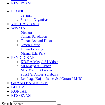
RESERVASI
PROFIL
Sejarah
Struktur Organisasi
VIRTUAL TOUR
WISATA
Menara
Taman Peradaban
Taman Asmaul Husna
Green House
Urban Farming
Masjid Edu Park
PENDIDIKAN
KB-RA Masjid Al Akbar
MI Masjid Al Akbar
MTs Masjid Al Akbar
STAI Al Akbar Surabaya
Lembaga Kajian Islam & alQuran / LKIQ
GRAND BALLROOM
BERITA
KONTAK
RESERVASI
Search