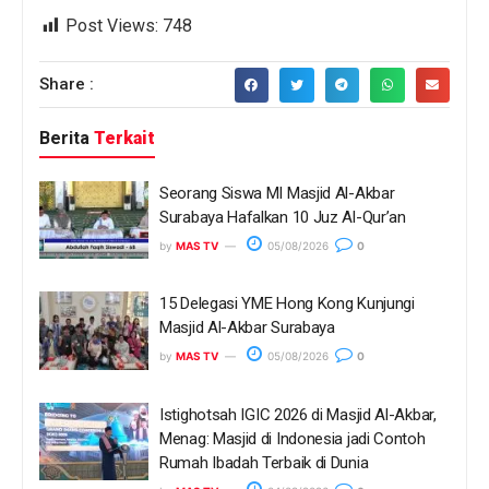
Post Views:
748
Share :
Berita
Terkait
Seorang Siswa MI Masjid Al-Akbar
Surabaya Hafalkan 10 Juz Al-Qur’an
by
MAS TV
05/08/2026
0
15 Delegasi YME Hong Kong Kunjungi
Masjid Al-Akbar Surabaya
by
MAS TV
05/08/2026
0
Istighotsah IGIC 2026 di Masjid Al-Akbar,
Menag: Masjid di Indonesia jadi Contoh
Rumah Ibadah Terbaik di Dunia