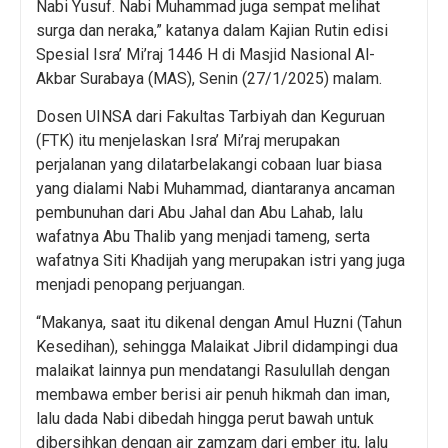
Nabi Yusuf. Nabi Muhammad juga sempat melihat
surga dan neraka,” katanya dalam Kajian Rutin edisi
Spesial Isra’ Mi’raj 1446 H di Masjid Nasional Al-
Akbar Surabaya (MAS), Senin (27/1/2025) malam.
Dosen UINSA dari Fakultas Tarbiyah dan Keguruan
(FTK) itu menjelaskan Isra’ Mi’raj merupakan
perjalanan yang dilatarbelakangi cobaan luar biasa
yang dialami Nabi Muhammad, diantaranya ancaman
pembunuhan dari Abu Jahal dan Abu Lahab, lalu
wafatnya Abu Thalib yang menjadi tameng, serta
wafatnya Siti Khadijah yang merupakan istri yang juga
menjadi penopang perjuangan.
“Makanya, saat itu dikenal dengan Amul Huzni (Tahun
Kesedihan), sehingga Malaikat Jibril didampingi dua
malaikat lainnya pun mendatangi Rasulullah dengan
membawa ember berisi air penuh hikmah dan iman,
lalu dada Nabi dibedah hingga perut bawah untuk
dibersihkan dengan air zamzam dari ember itu, lalu