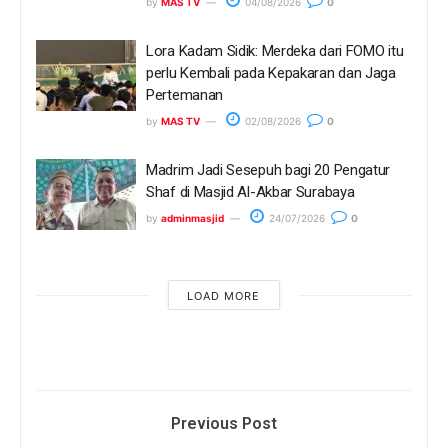
by
MAS TV
04/08/2026
0
Lora Kadam Sidik: Merdeka dari FOMO itu
perlu Kembali pada Kepakaran dan Jaga
Pertemanan
by
MAS TV
02/08/2026
0
Madrim Jadi Sesepuh bagi 20 Pengatur
Shaf di Masjid Al-Akbar Surabaya
by
adminmasjid
24/07/2026
0
LOAD MORE
Previous Post