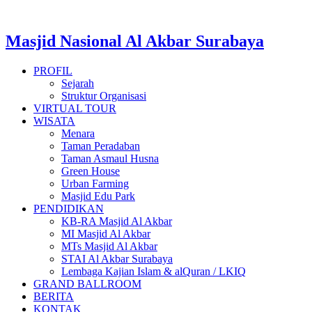
Masjid Nasional Al Akbar Surabaya
PROFIL
Sejarah
Struktur Organisasi
VIRTUAL TOUR
WISATA
Menara
Taman Peradaban
Taman Asmaul Husna
Green House
Urban Farming
Masjid Edu Park
PENDIDIKAN
KB-RA Masjid Al Akbar
MI Masjid Al Akbar
MTs Masjid Al Akbar
STAI Al Akbar Surabaya
Lembaga Kajian Islam & alQuran / LKIQ
GRAND BALLROOM
BERITA
KONTAK