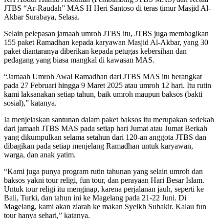
JTBS “Ar-Raudah” MAS H Heri Santoso di teras timur Masjid Al-
Akbar Surabaya, Selasa.
Selain pelepasan jamaah umroh JTBS itu, JTBS juga membagikan
155 paket Ramadhan kepada karyawan Masjid Al-Akbar, yang 30
paket diantaranya diberikan kepada petugas kebersihan dan
pedagang yang biasa mangkal di kawasan MAS.
“Jamaah Umroh Awal Ramadhan dari JTBS MAS itu berangkat
pada 27 Februari hingga 9 Maret 2025 atau umroh 12 hari. Itu rutin
kami laksanakan setiap tahun, baik umroh maupun baksos (bakti
sosial),” katanya.
Ia menjelaskan santunan dalam paket baksos itu merupakan sedekah
dari jamaah JTBS MAS pada setiap hari Jumat atau Jumat Berkah
yang dikumpulkan selama setahun dari 120-an anggota JTBS dan
dibagikan pada setiap menjelang Ramadhan untuk karyawan,
warga, dan anak yatim.
“Kami juga punya program rutin tahunan yang selain umroh dan
baksos yakni tour religi, fun tour, dan perayaan Hari Besar Islam.
Untuk tour religi itu menginap, karena perjalanan jauh, seperti ke
Bali, Turki, dan tahun ini ke Magelang pada 21-22 Juni. Di
Magelang, kami akan ziarah ke makan Syeikh Subakir. Kalau fun
tour hanya sehari,” katanya.