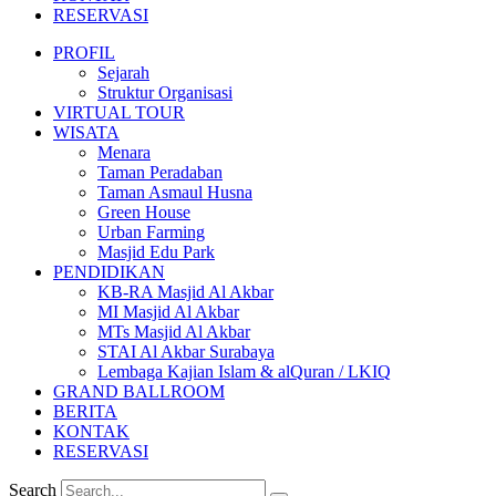
RESERVASI
PROFIL
Sejarah
Struktur Organisasi
VIRTUAL TOUR
WISATA
Menara
Taman Peradaban
Taman Asmaul Husna
Green House
Urban Farming
Masjid Edu Park
PENDIDIKAN
KB-RA Masjid Al Akbar
MI Masjid Al Akbar
MTs Masjid Al Akbar
STAI Al Akbar Surabaya
Lembaga Kajian Islam & alQuran / LKIQ
GRAND BALLROOM
BERITA
KONTAK
RESERVASI
Search