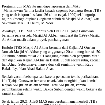
Program rutin MAS itu mendapat apresiasi dari MAS.
“Maturnuwun (terima kasih) kepada segenap Keluarga Besar JTBS
yang telah istiqomah selama 26 tahun (sejak 1999) telah ngurip-
nguripi (menghidupkan) kegiatan subuh di Masjid Al Akbar,” kata
Sekretaris MAS H Helmy M Noor.
Awalnya, JTBS MAS dirintis oleh Drs Ec H Tjahja Gunawan
bersama para ustadz Masjid Al-Akbar, yang saat itu (1999) Masjid
Al-Akbar masih dalam proyek pembangunan.
Embrio JTBS Masjid Al-Akbar bermula dari Kajian Al-Qur’an
Jamaah Masjid Al-Akbar yang anggotanya 20-an orang berusia 50-
70 tahun, namun mulai 2001 langsung dibina oleh pengurus MAS
dan dijadikan Kajian Al-Qur’an Bakda Subuh secara rutin, kecuali
hari Ahad. Sebelumnya, hanya dua kali seminggu yakni Rabu
Bakda Isya’ dan Ahad Bakda Asar.
Setelah vacum beberapa saat karena persoalan teknis peribadatan,
lalu Tjahja Gunawan bersama ustadz lain menghidupkan kembali
Kajian Al-Qur’an dalam bentuk Tartil Al-Qur’an, karena
pertimbangan selang waktu Bakda Subuh dengan waktu bekerja itu
sangat singkat.
Sejak tahun 2021, JTBS MAS pun berubah nama menjadi JTBS