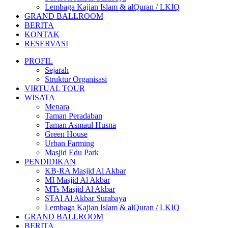
Lembaga Kajian Islam & alQuran / LKIQ
GRAND BALLROOM
BERITA
KONTAK
RESERVASI
PROFIL
Sejarah
Struktur Organisasi
VIRTUAL TOUR
WISATA
Menara
Taman Peradaban
Taman Asmaul Husna
Green House
Urban Farming
Masjid Edu Park
PENDIDIKAN
KB-RA Masjid Al Akbar
MI Masjid Al Akbar
MTs Masjid Al Akbar
STAI Al Akbar Surabaya
Lembaga Kajian Islam & alQuran / LKIQ
GRAND BALLROOM
BERITA