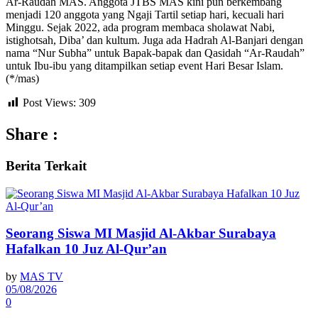
Ar-Raudah MAS. Anggota JTBS MAS kini pun berkembang
menjadi 120 anggota yang Ngaji Tartil setiap hari, kecuali hari
Minggu. Sejak 2022, ada program membaca sholawat Nabi,
istighotsah, Diba’ dan kultum. Juga ada Hadrah Al-Banjari dengan
nama “Nur Subha” untuk Bapak-bapak dan Qasidah “Ar-Raudah”
untuk Ibu-ibu yang ditampilkan setiap event Hari Besar Islam.
(*/mas)
Post Views:
309
Share :
Berita
Terkait
Seorang Siswa MI Masjid Al-Akbar Surabaya
Hafalkan 10 Juz Al-Qur’an
by
MAS TV
05/08/2026
0