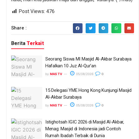
Post Views:
476
Share :
Berita
Terkait
Seorang Siswa MI Masjid Al-Akbar Surabaya
Hafalkan 10 Juz Al-Qur’an
by
MAS TV
05/08/2026
0
15 Delegasi YME Hong Kong Kunjungi Masjid
Al-Akbar Surabaya
by
MAS TV
05/08/2026
0
Istighotsah IGIC 2026 di Masjid Al-Akbar,
Menag: Masjid di Indonesia jadi Contoh
Rumah Ibadah Terbaik di Dunia