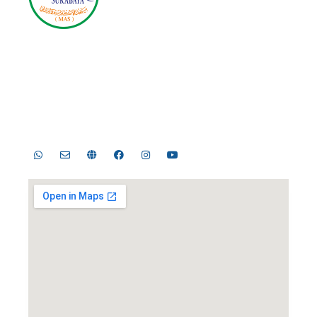
Masjid Nasional Al Akbar
Surabaya
Jl. Masjid Al-Akbar Timur No.1, Pagesangan, Kec.
Jambangan, Surabaya, Jawa Timur 60274
Telp. 031-8289755, 031-8289756 | Fax. 031-8286896