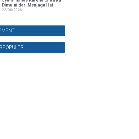
Syam: Ikhlas Karena Cinta Itu
Dimulai dari Menjaga Hati
22/06/2026
SEMENT
ERPOPULER