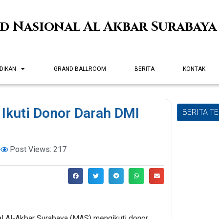
id Nasional Al Akbar Surabaya
DIKAN
GRAND BALLROOM
BERITA
KONTAK
Ikuti Donor Darah DMI
BERITA T
2
Post Views: 217
l Al-Akbar Surabaya (MAS) mengikuti donor