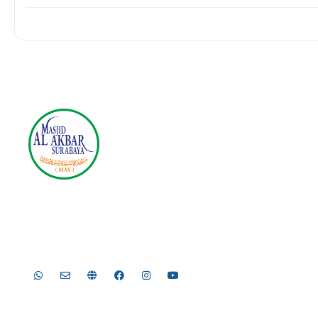
Masjid Nasional Al Akbar Sura
Jl. Masjid Al-Akbar Timur No.1, Pagesangan, Kec. Jambangan
Telp. 031-8289755, 031-8289756 | Fax. 031-8286896