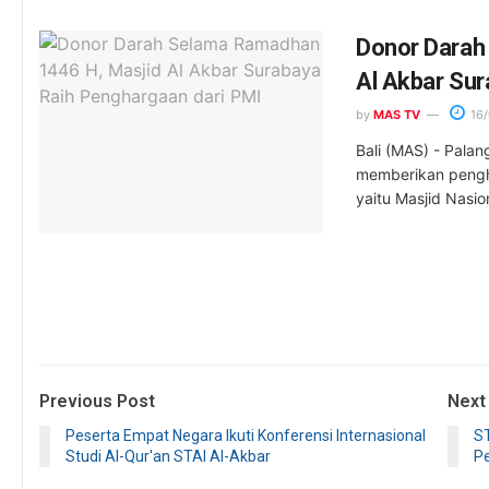
Donor Darah
Al Akbar Sur
by
MAS TV
16/
Bali (MAS) - Pala
memberikan pengha
yaitu Masjid Nasion
Previous Post
Next
Peserta Empat Negara Ikuti Konferensi Internasional
ST
Studi Al-Qur'an STAI Al-Akbar
P