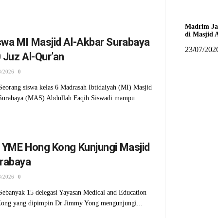
Madrim Jad
di Masjid 
wa MI Masjid Al-Akbar Surabaya
23/07/202
 Juz Al-Qur’an
8/2026
0
eorang siswa kelas 6 Madrasah Ibtidaiyah (MI) Masjid
 Surabaya (MAS) Abdullah Faqih Siswadi mampu
 YME Hong Kong Kunjungi Masjid
urabaya
8/2026
0
ebanyak 15 delegasi Yayasan Medical and Education
ong yang dipimpin Dr Jimmy Yong mengunjungi...