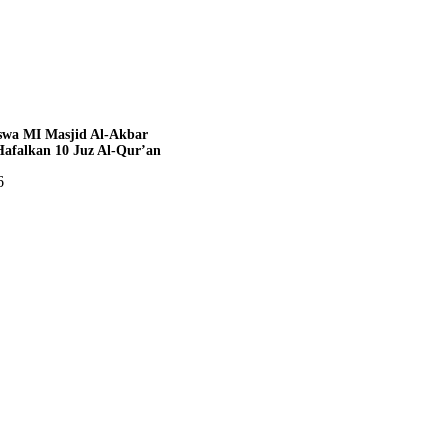
swa MI Masjid Al-Akbar
afalkan 10 Juz Al-Qur’an
6