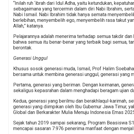
“Inilah ruh ‘ibrah dari Idul Adha, yaitu ketundukan, kepat
sebagaimana yang tercermin dalam diri Nabi Ibrahim, sert
Nabi Ismail. Nabi Ibrahim tidak hanya semata menyembeli
berlebihan, menyembelih ego, menyembelih rasa takut yan
Allah,” katanya.
Pelajarannya adalah menerima terhadap semua takdir dan k
bahwa semua itu benar-benar yang terbaik bagi semua, ta
berontak.
Generasi Unggul
Khusus sosok generasi muda, Ismail, Prof Halim Soebaha
bersama untuk membina generasi unggul, generasi yang m
Pertama, generasi yang beriman. Dengan keimanan, gener
sekaligus kepasrahan dalam menghadapi beragam ujian da
Kedua, generasi yang berilmu dan berakhlaqul-karimah, s
generasi yang diimpikan oleh Ibu Gubernur Jawa Timur, y
Global dan Berkarakter Mulia Menuju Indonesia Emas 2025
Sejak tahun 2019 sampai sekarang, Program Beasiswa S1, 
mencapai sasaran 7.976 penerima manfaat dengan menjali