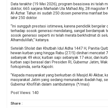
Data terakhir (19 Mei 2026), program beasiswa ini telah me
doktor; 665 sarjana Marhalah Ula Ma’had Aly, 28 magister 
Al-Azhar. Tahun ini sudah 250 dosen penerima manfaat b
lahir 250 doktor.
“Ini sungguh prestasi istimewa, karena pendidik bergelar 
terhadap sosok generasi mendatang, sangat berdampak t
sosok generasi seperti ini telah merata berkhidmat di sel
Alhamdulillah,” katanya.
Setelah Sholat dan Khutbah Idul Adha 1447 H, Panitia Q
hewan kurban yang hingga Rabu (27/5) dinihari mencatat 
sebanyak 49 ekor, kurban sapi sebanyak 17 ekor, dan kur
kurban sapi berasal dari Presiden RI, Gubernur Jatim, Wak
forkopimda, serta Kapolri.
“Kepada masyarakat yang berkurban di Masjid Al-Akbar, ka
masyarakat Jatim yang sedang menunaikan ibadah haji, sem
Gubernur Khofifah dalam sambutannya. (*/mas)
Post Views:
140
Share :