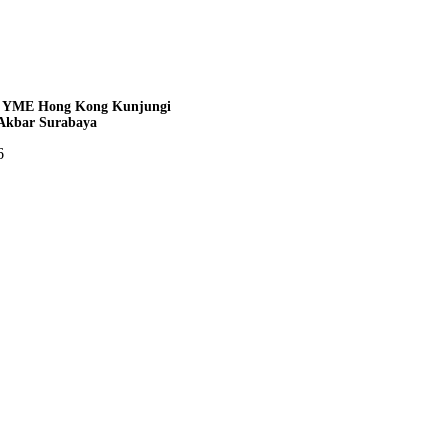
si YME Hong Kong Kunjungi
-Akbar Surabaya
6