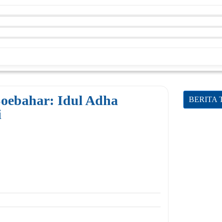
Soebahar: Idul Adha
BERITA
i