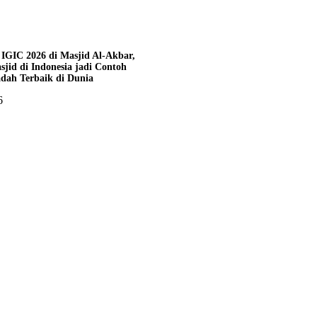
h IGIC 2026 di Masjid Al-Akbar,
jid di Indonesia jadi Contoh
dah Terbaik di Dunia
6