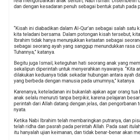
rela mengorbankan anak sendiri, Nabi Ismail. Disembelih o
dan dengan kesadaran penuh sebagai bentuk patuh pada p
“Kisah ini diabadikan dalam Al-Qur’an sebagai salah satu 
kita teladani bersama. Dalam potongan kisah tersebut, kit
Ibrahim tidak hanya menunjukkan ketaatan sebagai seoran
sebagai seorang ayah yang sanggup menundukkan rasa ci
Tuhannya,” katanya.
Begitu juga Ismail, keteguhan hati seorang anak yang mem
sekalipun diperintah untuk menyerahkan nyawanya. “Kita am
dilakukan keduanya tidak sekadar hubungan antara ayah da
yang berbeda dengan manusia pada umumnya,” katanya.
Karenanya, keteladanan ini bukanlah ajakan agar orang tua
anak selalu menuruti tanpa berpikir, karena pelajaran bes
perintah dari Allah datang dengan jelas, dan pengorbanan
nyata.
Ketika Nabi Ibrahim telah membaringkan putranya, dan pisa
telah ridha dan pasrah pada perintah Allah. Pada saat itu
itu hanyalah ujian keimanan, dan tidak benar-benar akan 