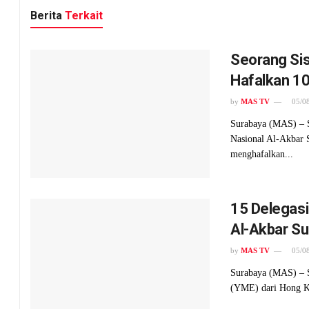
Berita
Terkait
Seorang Sis
Hafalkan 10
by
MAS TV
05/0
Surabaya (MAS) – S
Nasional Al-Akbar
menghafalkan...
15 Delegasi
Al-Akbar S
by
MAS TV
05/0
Surabaya (MAS) – S
(YME) dari Hong K