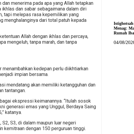
uhan dan menerima pada apa yang Allah tetapkan
a ikhlas dan sabar sebagaimana dalam diri
h, tapi melepas rasa kepemilikan yang
g menghalanginya dari total patuh kepada
Istighotsa
Menag: Mas
Rumah Iba
etentuan Allah dengan ikhlas dan percaya,
npa mengeluh, tanpa marah, dan tanpa
04/08/202
r menambahkan kedepan perlu diikhtiarkan
enjadi impian bersama.
asi mendatang akan memiliki ketangguhan dan
n tantangan.
ebagai ekspressi keimanannya. “Itulah sosok
akni generasi emas yang Unggul, Berdaya Saing
,” katanya.
S2, S3, di dalam maupun luar negeri
n kemitraan dengan 150 perguruan tinggi.