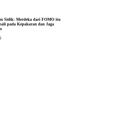
m Sidik: Merdeka dari FOMO itu
bali pada Kepakaran dan Jaga
n
6