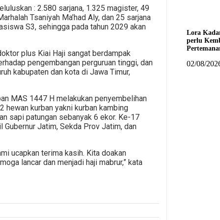
luluskan : 2.580 sarjana, 1.325 magister, 49
Marhalah Tsaniyah Ma’had Aly, dan 25 sarjana
easiswa S3, sehingga pada tahun 2029 akan
Lora Kada
perlu Kem
Pertemana
doktor plus Kiai Haji sangat berdampak
erhadap pengembangan perguruan tinggi, dan
02/08/202
uruh kabupaten dan kota di Jawa Timur,
urban MAS 1447 H melakukan penyembelihan
72 hewan kurban yakni kurban kambing
ban sapi patungan sebanyak 6 ekor. Ke-17
il Gubernur Jatim, Sekda Prov Jatim, dan
mi ucapkan terima kasih. Kita doakan
oga lancar dan menjadi haji mabrur,” kata