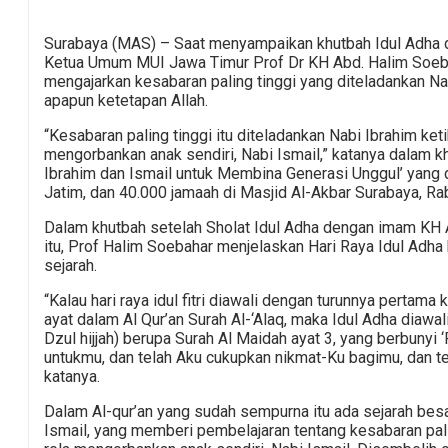
Surabaya (MAS) – Saat menyampaikan khutbah Idul Adha d
Ketua Umum MUI Jawa Timur Prof Dr KH Abd. Halim Soe
mengajarkan kesabaran paling tinggi yang diteladankan N
apapun ketetapan Allah.
“Kesabaran paling tinggi itu diteladankan Nabi Ibrahim keti
mengorbankan anak sendiri, Nabi Ismail,” katanya dalam k
Ibrahim dan Ismail untuk Membina Generasi Unggul’ yang d
Jatim, dan 40.000 jamaah di Masjid Al-Akbar Surabaya, Ra
Dalam khutbah setelah Sholat Idul Adha dengan imam KH
itu, Prof Halim Soebahar menjelaskan Hari Raya Idul Adha b
sejarah.
“Kalau hari raya idul fitri diawali dengan turunnya pertama
ayat dalam Al Qur’an Surah Al-‘Alaq, maka Idul Adha diawal
Dzul hijjah) berupa Surah Al Maidah ayat 3, yang berbunyi
untukmu, dan telah Aku cukupkan nikmat-Ku bagimu, dan te
katanya.
Dalam Al-qur’an yang sudah sempurna itu ada sejarah besa
Ismail, yang memberi pembelajaran tentang kesabaran paling