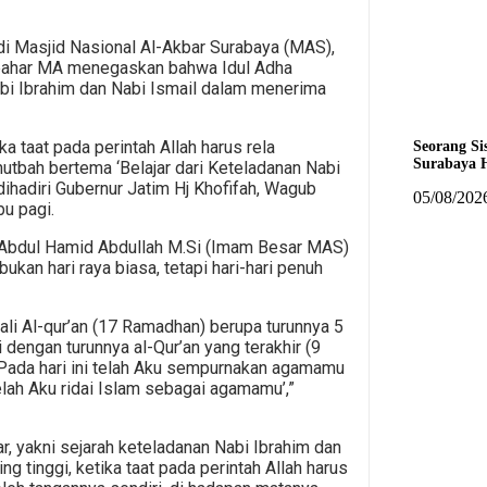
i Masjid Nasional Al-Akbar Surabaya (MAS),
bahar MA menegaskan bahwa Idul Adha
abi Ibrahim dan Nabi Ismail dalam menerima
ka taat pada perintah Allah harus rela
Seorang Si
Surabaya H
hutbah bertema ‘Belajar dari Keteladanan Nabi
ihadiri Gubernur Jatim Hj Khofifah, Wagub
05/08/202
bu pagi.
 Abdul Hamid Abdullah M.Si (Imam Besar MAS)
ukan hari raya biasa, tetapi hari-hari penuh
 kali Al-qur’an (17 Ramadhan) berupa turunnya 5
i dengan turunnya al-Qur’an yang terakhir (9
 ‘Pada hari ini telah Aku sempurnakan agamamu
lah Aku ridai Islam sebagai agamamu’,”
r, yakni sejarah keteladanan Nabi Ibrahim dan
 tinggi, ketika taat pada perintah Allah harus