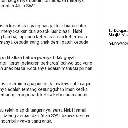
leh tangannya sendiri, di hadapan matanya,
erintah Allah SWT.
kisah kesabaran yang sangat luar biasa untuk
15 Delega
a menyaksikan dua sosok luar biasa : Nabi
Masjid Al
g hamba, tapi juga ketegaran dan keberanian
ntanya kepada sang anak demi patuh kepada
04/08/202
perlihatkan bahwa jiwanya tidak goyah
bil ‘ibrah (pelajaran berharga) bahwa apa yang
n anak biasa. Keduanya adalah manusia pilihan
 bisa meminta apa pun pada anaknya, atau agar
arnya adalah tentang kesungguhan iman ketika
 terhadap ego pribadi ketika kebenaran sudah
u telah siap di tangannya, serta Nabi Ismail
lah, datang seruan dari Allah SWT bahwa semua
mengambil nyawa sang anak.