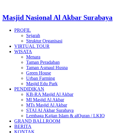
Lewati
ke
konten
Masjid Nasional Al Akbar Surabaya
PROFIL
Sejarah
Struktur Organisasi
VIRTUAL TOUR
WISATA
Menara
Taman Peradaban
Taman Asmaul Husna
Green House
Urban Farming
Masjid Edu Park
PENDIDIKAN
KB-RA Masjid Al Akbar
MI Masjid Al Akbar
MTs Masjid Al Akbar
STAI Al Akbar Surabaya
Lembaga Kajian Islam & alQuran / LKIQ
GRAND BALLROOM
BERITA
KONTAK