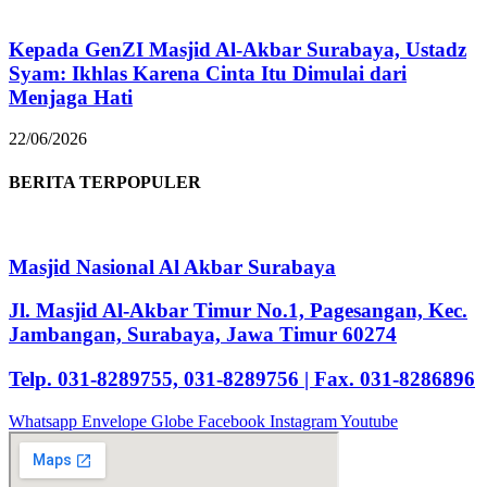
Kepada GenZI Masjid Al-Akbar Surabaya, Ustadz
Syam: Ikhlas Karena Cinta Itu Dimulai dari
Menjaga Hati
22/06/2026
BERITA TERPOPULER
Masjid Nasional Al Akbar Surabaya
Jl. Masjid Al-Akbar Timur No.1, Pagesangan, Kec.
Jambangan, Surabaya, Jawa Timur 60274
Telp. 031-8289755, 031-8289756 | Fax. 031-8286896
Whatsapp
Envelope
Globe
Facebook
Instagram
Youtube