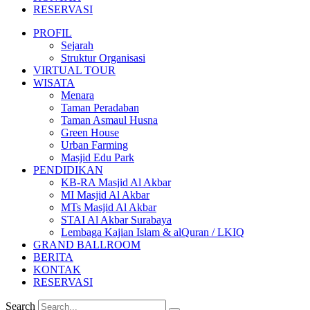
RESERVASI
PROFIL
Sejarah
Struktur Organisasi
VIRTUAL TOUR
WISATA
Menara
Taman Peradaban
Taman Asmaul Husna
Green House
Urban Farming
Masjid Edu Park
PENDIDIKAN
KB-RA Masjid Al Akbar
MI Masjid Al Akbar
MTs Masjid Al Akbar
STAI Al Akbar Surabaya
Lembaga Kajian Islam & alQuran / LKIQ
GRAND BALLROOM
BERITA
KONTAK
RESERVASI
Search