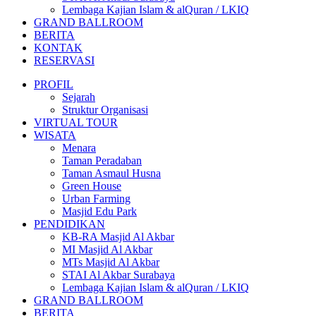
Lembaga Kajian Islam & alQuran / LKIQ
GRAND BALLROOM
BERITA
KONTAK
RESERVASI
PROFIL
Sejarah
Struktur Organisasi
VIRTUAL TOUR
WISATA
Menara
Taman Peradaban
Taman Asmaul Husna
Green House
Urban Farming
Masjid Edu Park
PENDIDIKAN
KB-RA Masjid Al Akbar
MI Masjid Al Akbar
MTs Masjid Al Akbar
STAI Al Akbar Surabaya
Lembaga Kajian Islam & alQuran / LKIQ
GRAND BALLROOM
BERITA