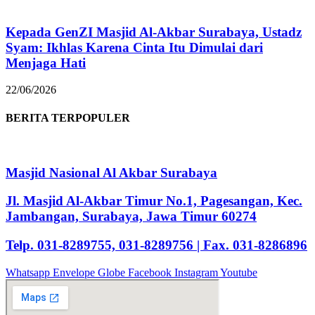
Kepada GenZI Masjid Al-Akbar Surabaya, Ustadz
Syam: Ikhlas Karena Cinta Itu Dimulai dari
Menjaga Hati
22/06/2026
BERITA TERPOPULER
Masjid Nasional Al Akbar Surabaya
Jl. Masjid Al-Akbar Timur No.1, Pagesangan, Kec.
Jambangan, Surabaya, Jawa Timur 60274
Telp. 031-8289755, 031-8289756 | Fax. 031-8286896
Whatsapp
Envelope
Globe
Facebook
Instagram
Youtube