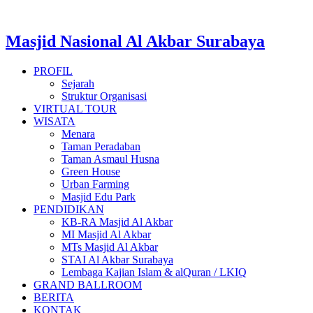
Lewati
ke
konten
Masjid Nasional Al Akbar Surabaya
PROFIL
Sejarah
Struktur Organisasi
VIRTUAL TOUR
WISATA
Menara
Taman Peradaban
Taman Asmaul Husna
Green House
Urban Farming
Masjid Edu Park
PENDIDIKAN
KB-RA Masjid Al Akbar
MI Masjid Al Akbar
MTs Masjid Al Akbar
STAI Al Akbar Surabaya
Lembaga Kajian Islam & alQuran / LKIQ
GRAND BALLROOM
BERITA
KONTAK