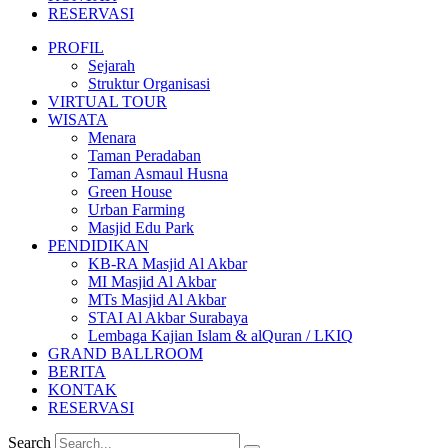
RESERVASI
PROFIL
Sejarah
Struktur Organisasi
VIRTUAL TOUR
WISATA
Menara
Taman Peradaban
Taman Asmaul Husna
Green House
Urban Farming
Masjid Edu Park
PENDIDIKAN
KB-RA Masjid Al Akbar
MI Masjid Al Akbar
MTs Masjid Al Akbar
STAI Al Akbar Surabaya
Lembaga Kajian Islam & alQuran / LKIQ
GRAND BALLROOM
BERITA
KONTAK
RESERVASI
Search