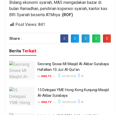
Bidang ekonomi syariah, MAS mengadakan bazar di
bulan Ramadhan, pendirian koperasi syariah, kantor kas
BRI Syariah beserta ATMnya.
(ROF)
Post Views:
841
Share :
Berita
Terkait
Seorang Siswa MI Masjid Al-Akbar Surabaya
Hafalkan 10 Juz Al-Qur’an
by
MAS TV
05/08/2026
0
15 Delegasi YME Hong Kong Kunjungi Masjid
Al-Akbar Surabaya
by
MAS TV
05/08/2026
0