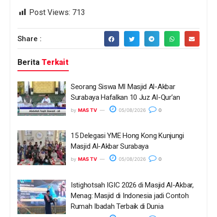
Post Views:
713
Share :
Berita
Terkait
Seorang Siswa MI Masjid Al-Akbar
Surabaya Hafalkan 10 Juz Al-Qur’an
by
MAS TV
05/08/2026
0
15 Delegasi YME Hong Kong Kunjungi
Masjid Al-Akbar Surabaya
by
MAS TV
05/08/2026
0
Istighotsah IGIC 2026 di Masjid Al-Akbar,
Menag: Masjid di Indonesia jadi Contoh
Rumah Ibadah Terbaik di Dunia