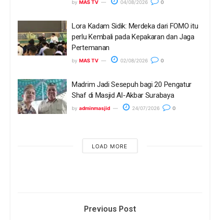
by
MAS TV
04/08/2026
0
Lora Kadam Sidik: Merdeka dari FOMO itu
perlu Kembali pada Kepakaran dan Jaga
Pertemanan
by
MAS TV
02/08/2026
0
Madrim Jadi Sesepuh bagi 20 Pengatur
Shaf di Masjid Al-Akbar Surabaya
by
adminmasjid
24/07/2026
0
LOAD MORE
Previous Post