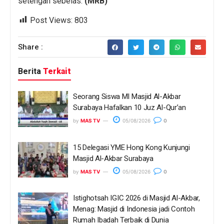
setengah sebelas.
(MRB)
Post Views:
803
Share :
Berita
Terkait
Seorang Siswa MI Masjid Al-Akbar
Surabaya Hafalkan 10 Juz Al-Qur’an
by
MAS TV
05/08/2026
0
15 Delegasi YME Hong Kong Kunjungi
Masjid Al-Akbar Surabaya
by
MAS TV
05/08/2026
0
Istighotsah IGIC 2026 di Masjid Al-Akbar,
Menag: Masjid di Indonesia jadi Contoh
Rumah Ibadah Terbaik di Dunia