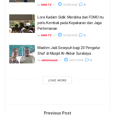
by
MAS TV
04/08/2026
0
Lora Kadam Sidik: Merdeka dari FOMO itu
perlu Kembali pada Kepakaran dan Jaga
Pertemanan
by
MAS TV
02/08/2026
0
Madrim Jadi Sesepuh bagi 20 Pengatur
Shaf di Masjid Al-Akbar Surabaya
by
adminmasjid
24/07/2026
0
LOAD MORE
Previous Post