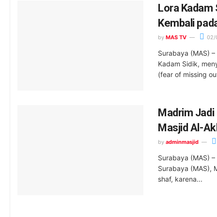
Lora Kadam S
Kembali pad
by
MAS TV
02/
Surabaya (MAS) – 
Kadam Sidik, men
(fear of missing out
Madrim Jadi 
Masjid Al-A
by
adminmasjid
Surabaya (MAS) – 
Surabaya (MAS), M
shaf, karena...