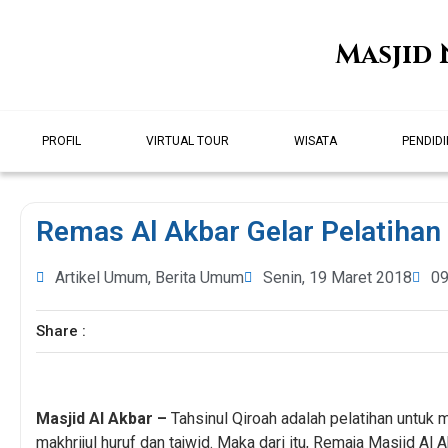
Masjid 
PROFIL
VIRTUAL TOUR
WISATA
PENDID
Remas Al Akbar Gelar Pelatihan
Artikel Umum
,
Berita Umum
Senin, 19 Maret 2018
09
Share :
Masjid Al Akbar –
Tahsinul Qiroah adalah pelatihan untuk 
makhrijul huruf dan tajwid. Maka dari itu, Remaja Masjid Al