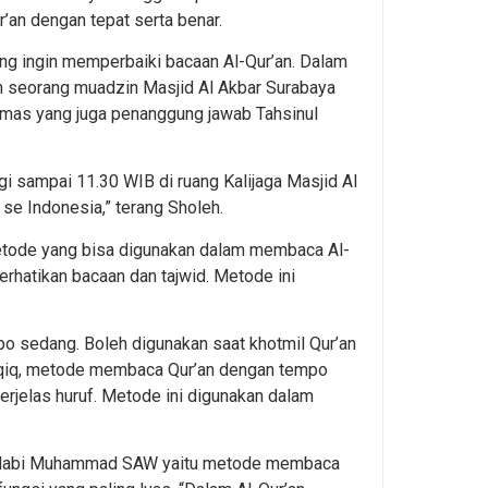
an dengan tepat serta benar.
ng ingin memperbaiki bacaan Al-Qur’an. Dalam
an seorang muadzin Masjid Al Akbar Surabaya
Remas yang juga penanggung jawab Tahsinul
gi sampai 11.30 WIB di ruang Kalijaga Masjid Al
 se Indonesia,” terang Sholeh.
etode yang bisa digunakan dalam membaca Al-
hatikan bacaan dan tajwid. Metode ini
 sedang. Boleh digunakan saat khotmil Qur’an
ahqiq, metode membaca Qur’an dengan tempo
rjelas huruf. Metode ini digunakan dalam
na Nabi Muhammad SAW yaitu metode membaca