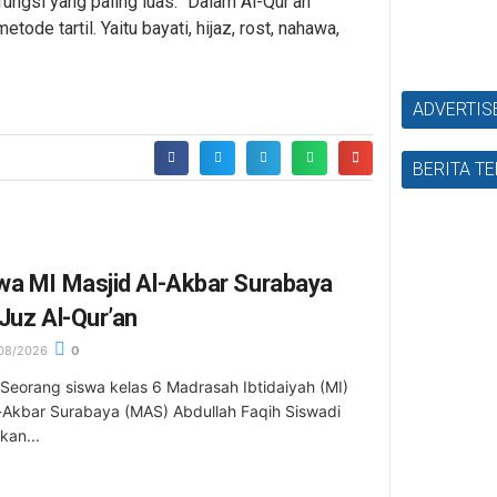
ngsi yang paling luas. “Dalam Al-Qur’an
de tartil. Yaitu bayati, hijaz, rost, nahawa,
ADVERTI
BERITA T
wa MI Masjid Al-Akbar Surabaya
Juz Al-Qur’an
08/2026
0
Seorang siswa kelas 6 Madrasah Ibtidaiyah (MI)
l-Akbar Surabaya (MAS) Abdullah Faqih Siswadi
an...