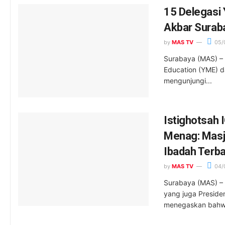
15 Delegasi 
Akbar Surab
by
MAS TV
05/
Surabaya (MAS) –
Education (YME) d
mengunjungi...
Istighotsah 
Menag: Masji
Ibadah Terba
by
MAS TV
04/
Surabaya (MAS) –
yang juga Preside
menegaskan bahwa