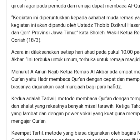
qiroah agar pada pemuda dan remaja dapat membaca Al-Qur’
“Kegiatan ini diperuntukkan kepada sahabat muda remas ya
kegiatan ini akan dipandu oleh Ustadz Thobib Dzikrul Has
dan Qori’ Provinsi Jawa Timur,” kata Sholeh, Wakil Ketua 
Qoriah (18/3).
Acara ini dilaksanakan setiap hari ahad pada pukul 10.00 pa
Akbar. “Ini terbuka untuk umum, terbuka untuk remaja masjid
Menurut A Ainun Najib Ketua Remas Al Akbar ada empat m
Qur’an yaitu Hadr membaca Qur’an dengan cepat dan memper
biasanya digunakan saat murojaah bagi para hafidz.
Kedua adalah Tadwil, metode membaca Qur’an dengan tempo
dan shalat yang rakaatnya banyak misal tarawih. Ketiga T
yang lambat dan dengan power vokal yang kuat guna mempe
mengajar Qur’an.
Keempat Tartil, metode yang biasa digunakan oleh bagi