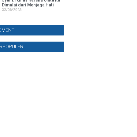
Syam: Ikhlas Karena Cinta Itu
Dimulai dari Menjaga Hati
22/06/2026
SEMENT
ERPOPULER