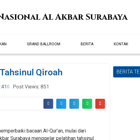
Nasional Al Akbar Surabaya
IKAN
GRAND BALLROOM
BERITA
KONTAK
 Tahsinul Qiroah
BERITA T
:41
Post Views: 851
memperbaiki bacaan Al-Qur’an, mulai dari
 Akbar Surabaya menggelar pelatihan tahsinul