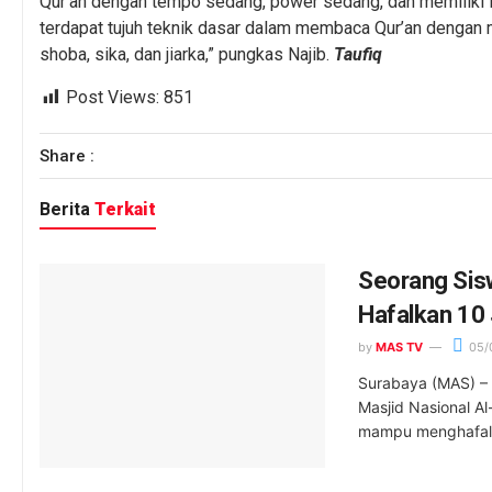
Qur’an dengan tempo sedang, power sedang, dan memiliki fu
terdapat tujuh teknik dasar dalam membaca Qur’an dengan meto
shoba, sika, dan jiarka,” pungkas Najib.
Taufiq
Post Views:
851
Share :
Berita
Terkait
Seorang Sis
Hafalkan 10 
by
MAS TV
05/
Surabaya (MAS) – 
Masjid Nasional A
mampu menghafalk