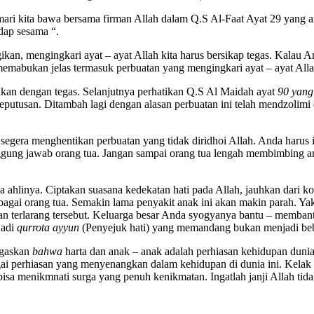
 mari kita bawa bersama firman Allah dalam Q.S Al-Faat Ayat 29 yan
adap sesama “.
an, mengingkari ayat – ayat Allah kita harus bersikap tegas. Kalau A
bukan jelas termasuk perbuatan yang mengingkari ayat – ayat Allah
kan dengan tegas. Selanjutnya perhatikan Q.S Al Maidah ayat
90 yang
eputusan. Ditambah lagi dengan alasan perbuatan ini telah mendzolimi 
segera menghentikan perbuatan yang tidak diridhoi Allah. Anda harus 
tanggung jawab orang tua. Jangan sampai orang tua lengah membimbing
da ahlinya. Ciptakan suasana kedekatan hati pada Allah, jauhkan dari 
sebagai orang tua. Semakin lama penyakit anak ini akan makin parah. Y
an terlarang tersebut. Keluarga besar Anda syogyanya bantu – memban
jadi
qurrota ayyun
(Penyejuk hati) yang memandang bukan menjadi beba
egaskan
bahwa
harta dan anak – anak adalah perhiasan kehidupan duni
i perhiasan yang menyenangkan dalam kehidupan di dunia ini. Kelak bi
sa menikmnati surga yang penuh kenikmatan. Ingatlah janji Allah tida