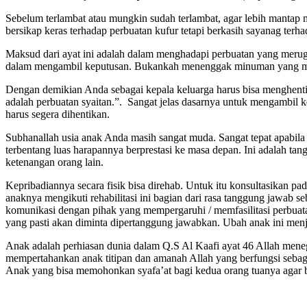
Sebelum terlambat atau mungkin sudah terlambat, agar lebih mantap
bersikap keras terhadap perbuatan kufur tetapi berkasih sayanag terh
Maksud dari ayat ini adalah dalam menghadapi perbuatan yang merugik
dalam mengambil keputusan. Bukankah menenggak minuman yang mema
Dengan demikian Anda sebagai kepala keluarga harus bisa menghenti
adalah perbuatan syaitan.”. Sangat jelas dasarnya untuk mengambil k
harus segera dihentikan.
Subhanallah usia anak Anda masih sangat muda. Sangat tepat apabila 
terbentang luas harapannya berprestasi ke masa depan. Ini adalah 
ketenangan orang lain.
Kepribadiannya secara fisik bisa direhab. Untuk itu konsultasikan pa
anaknya mengikuti rehabilitasi ini bagian dari rasa tanggung jawab 
komunikasi dengan pihak yang mempergaruhi / memfasilitasi perbuat
yang pasti akan diminta dipertanggung jawabkan. Ubah anak ini men
Anak adalah perhiasan dunia dalam Q.S Al Kaafi ayat 46 Allah men
mempertahankan anak titipan dan amanah Allah yang berfungsi sebaga
Anak yang bisa memohonkan syafa’at bagi kedua orang tuanya agar bi