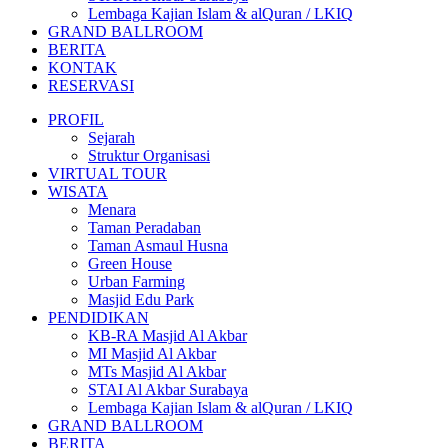
Lembaga Kajian Islam & alQuran / LKIQ
GRAND BALLROOM
BERITA
KONTAK
RESERVASI
PROFIL
Sejarah
Struktur Organisasi
VIRTUAL TOUR
WISATA
Menara
Taman Peradaban
Taman Asmaul Husna
Green House
Urban Farming
Masjid Edu Park
PENDIDIKAN
KB-RA Masjid Al Akbar
MI Masjid Al Akbar
MTs Masjid Al Akbar
STAI Al Akbar Surabaya
Lembaga Kajian Islam & alQuran / LKIQ
GRAND BALLROOM
BERITA