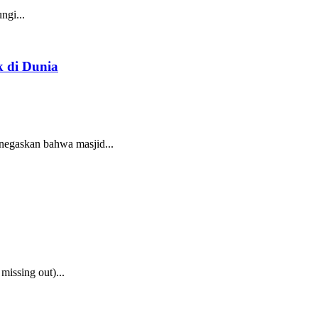
gi...
k di Dunia
negaskan bahwa masjid...
issing out)...