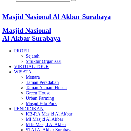
Masjid Nasional Al Akbar Surabaya
Masjid Nasional
Al Akbar Surabaya
PROFIL
Sejarah
Struktur Organisasi
VIRTUAL TOUR
WISATA
Menara
Taman Peradaban
Taman Asmaul Husna
Green House
Urban Farming
Masjid Edu Park
PENDIDIKAN
KB-RA Masjid Al Akbar
MI Masjid Al Akbar
MTs Masjid Al Akbar
STAI Al Akbar Surabaya