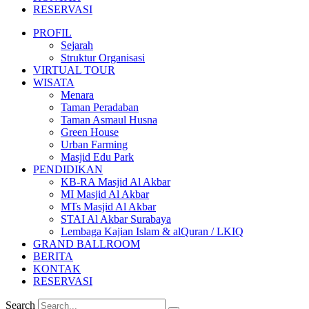
RESERVASI
PROFIL
Sejarah
Struktur Organisasi
VIRTUAL TOUR
WISATA
Menara
Taman Peradaban
Taman Asmaul Husna
Green House
Urban Farming
Masjid Edu Park
PENDIDIKAN
KB-RA Masjid Al Akbar
MI Masjid Al Akbar
MTs Masjid Al Akbar
STAI Al Akbar Surabaya
Lembaga Kajian Islam & alQuran / LKIQ
GRAND BALLROOM
BERITA
KONTAK
RESERVASI
Search