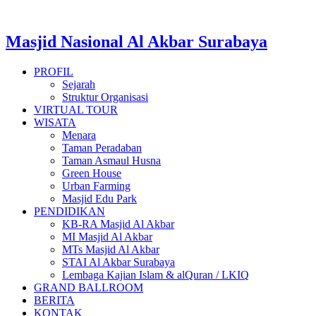
Masjid Nasional Al Akbar Surabaya
PROFIL
Sejarah
Struktur Organisasi
VIRTUAL TOUR
WISATA
Menara
Taman Peradaban
Taman Asmaul Husna
Green House
Urban Farming
Masjid Edu Park
PENDIDIKAN
KB-RA Masjid Al Akbar
MI Masjid Al Akbar
MTs Masjid Al Akbar
STAI Al Akbar Surabaya
Lembaga Kajian Islam & alQuran / LKIQ
GRAND BALLROOM
BERITA
KONTAK