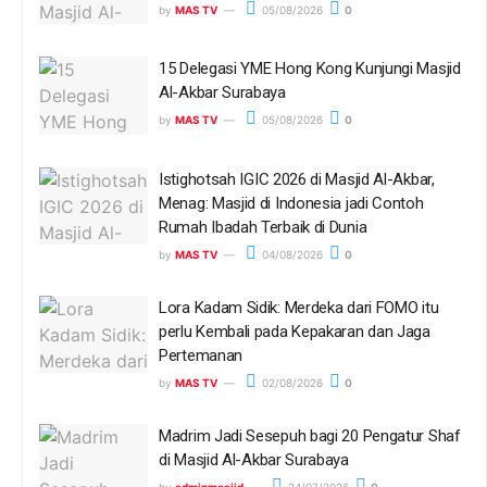
by
MAS TV
05/08/2026
0
15 Delegasi YME Hong Kong Kunjungi Masjid
Al-Akbar Surabaya
by
MAS TV
05/08/2026
0
Istighotsah IGIC 2026 di Masjid Al-Akbar,
Menag: Masjid di Indonesia jadi Contoh
Rumah Ibadah Terbaik di Dunia
by
MAS TV
04/08/2026
0
Lora Kadam Sidik: Merdeka dari FOMO itu
perlu Kembali pada Kepakaran dan Jaga
Pertemanan
by
MAS TV
02/08/2026
0
Madrim Jadi Sesepuh bagi 20 Pengatur Shaf
di Masjid Al-Akbar Surabaya
by
adminmasjid
24/07/2026
0