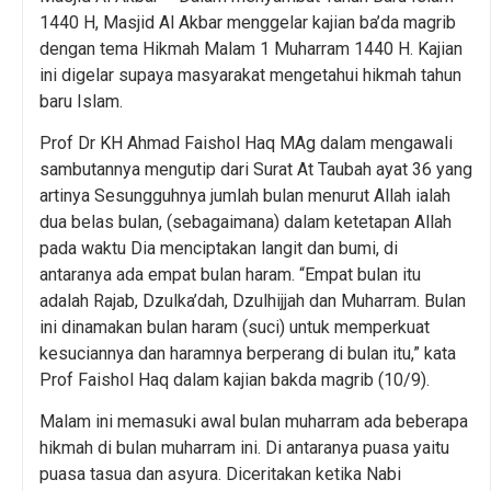
1440 H, Masjid Al Akbar menggelar kajian ba’da magrib
dengan tema Hikmah Malam 1 Muharram 1440 H. Kajian
ini digelar supaya masyarakat mengetahui hikmah tahun
baru Islam.
Prof Dr KH Ahmad Faishol Haq MAg dalam mengawali
sambutannya mengutip dari Surat At Taubah ayat 36 yang
artinya Sesungguhnya jumlah bulan menurut Allah ialah
dua belas bulan, (sebagaimana) dalam ketetapan Allah
pada waktu Dia menciptakan langit dan bumi, di
antaranya ada empat bulan haram. “Empat bulan itu
adalah Rajab, Dzulka’dah, Dzulhijjah dan Muharram. Bulan
ini dinamakan bulan haram (suci) untuk memperkuat
kesuciannya dan haramnya berperang di bulan itu,” kata
Prof Faishol Haq dalam kajian bakda magrib (10/9).
Malam ini memasuki awal bulan muharram ada beberapa
hikmah di bulan muharram ini. Di antaranya puasa yaitu
puasa tasua dan asyura. Diceritakan ketika Nabi