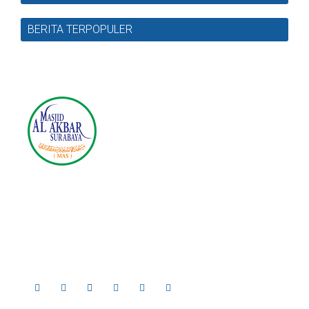
BERITA TERPOPULER
Masjid Nasional Al Akbar
Surabaya
Jl. Masjid Al-Akbar Timur No.1, Pagesangan, Kec.
Jambangan, Surabaya, Jawa Timur 60274
Telp. 031-8289755, 031-8289756 | Fax. 031-8286896