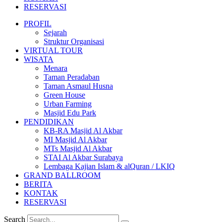
RESERVASI
PROFIL
Sejarah
Struktur Organisasi
VIRTUAL TOUR
WISATA
Menara
Taman Peradaban
Taman Asmaul Husna
Green House
Urban Farming
Masjid Edu Park
PENDIDIKAN
KB-RA Masjid Al Akbar
MI Masjid Al Akbar
MTs Masjid Al Akbar
STAI Al Akbar Surabaya
Lembaga Kajian Islam & alQuran / LKIQ
GRAND BALLROOM
BERITA
KONTAK
RESERVASI
Search