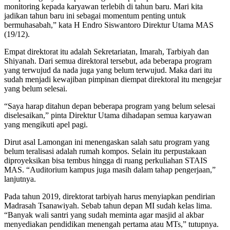
monitoring kepada karyawan terlebih di tahun baru. Mari kita
jadikan tahun baru ini sebagai momentum penting untuk
bermuhasabah,” kata H Endro Siswantoro Direktur Utama MAS
(19/12).
Empat direktorat itu adalah Sekretariatan, Imarah, Tarbiyah dan
Shiyanah. Dari semua direktoral tersebut, ada beberapa program
yang terwujud da nada juga yang belum terwujud. Maka dari itu
sudah menjadi kewajiban pimpinan diempat direktoral itu mengejar
yang belum selesai.
“Saya harap ditahun depan beberapa program yang belum selesai
diselesaikan,” pinta Direktur Utama dihadapan semua karyawan
yang mengikuti apel pagi.
Dirut asal Lamongan ini menengaskan salah satu program yang
belum teralisasi adalah rumah kompos. Selain itu perpustakaan
diproyeksikan bisa tembus hingga di ruang perkuliahan STAIS
MAS. “Auditorium kampus juga masih dalam tahap pengerjaan,”
lanjutnya.
Pada tahun 2019, direktorat tarbiyah harus menyiapkan pendirian
Madrasah Tsanawiyah. Sebab tahun depan MI sudah kelas lima.
“Banyak wali santri yang sudah meminta agar masjid al akbar
menyediakan pendidikan menengah pertama atau MTs,” tutupnya.