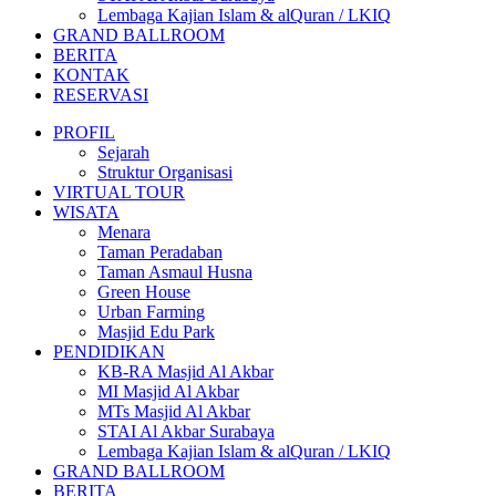
Lembaga Kajian Islam & alQuran / LKIQ
GRAND BALLROOM
BERITA
KONTAK
RESERVASI
PROFIL
Sejarah
Struktur Organisasi
VIRTUAL TOUR
WISATA
Menara
Taman Peradaban
Taman Asmaul Husna
Green House
Urban Farming
Masjid Edu Park
PENDIDIKAN
KB-RA Masjid Al Akbar
MI Masjid Al Akbar
MTs Masjid Al Akbar
STAI Al Akbar Surabaya
Lembaga Kajian Islam & alQuran / LKIQ
GRAND BALLROOM
BERITA