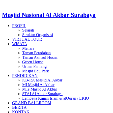
Masjid Nasional Al Akbar Surabaya
PROFIL
Sejarah
Struktur Organisasi
VIRTUAL TOUR
WISATA
Menara
Taman Peradaban
Taman Asmaul Husna
Green House
Urban Farming
Masjid Edu Park
PENDIDIKAN
KB-RA Masjid Al Akbar
MI Masjid Al Akbar
MTs Masjid Al Akbar
STAI Al Akbar Surabaya
Lembaga Kajian Islam & alQuran / LKIQ
GRAND BALLROOM
BERITA
KONTAK